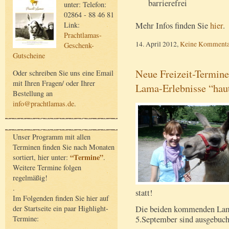
barrierefrei
unter: Telefon:
02864 - 88 46 81
Link:
Mehr Infos finden Sie
hier
.
Prachtlamas-
14. April 2012,
Keine Kommenta
Geschenk-
Gutscheine
Neue Freizeit-Termin
Oder schreiben Sie uns eine Email
mit Ihren Fragen/ oder Ihrer
Lama-Erlebnisse “hau
Bestellung an
info@prachtlamas.de
.
Unser Programm mit allen
Terminen finden Sie nach Monaten
“Termine”
sortiert, hier unter:
.
Weitere Termine folgen
regelmäßig!
.
statt!
Im Folgenden finden Sie hier auf
der Startseite ein paar Highlight-
Die beiden kommenden La
Termine:
5.September sind ausgebuch