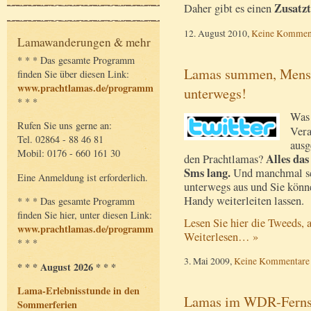
Zusatz
Daher gibt es einen
12. August 2010,
Keine Kommen
Lamawanderungen & mehr
* * * Das gesamte Programm
Lamas summen, Mensch
finden Sie über diesen Link:
www.prachtlamas.de/programm
unterwegs!
* * *
Was 
Rufen Sie uns gerne an:
Vera
Tel. 02864 - 88 46 81
ausg
Mobil: 0176 - 660 161 30
Alles das
den Prachtlamas?
Sms lang.
Und manchmal sch
Eine Anmeldung ist erforderlich.
unterwegs aus und Sie könne
Handy weiterleiten lassen.
* * * Das gesamte Programm
finden Sie hier, unter diesen Link:
Lesen Sie hier die Tweeds, 
www.prachtlamas.de/programm
Weiterlesen… »
* * *
3. Mai 2009,
Keine Kommentare
* * * August 2026 * * *
Lama-Erlebnisstunde in den
Lamas im WDR-Fernse
Sommerferien