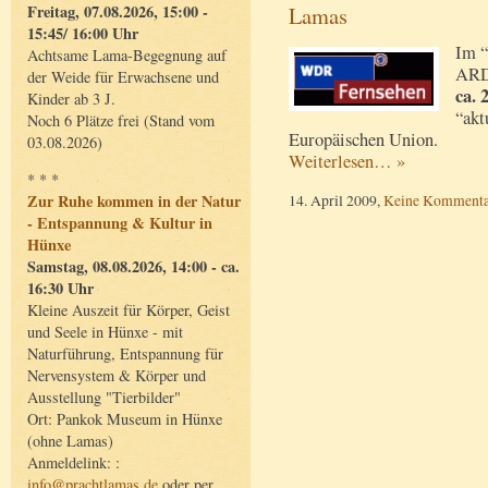
Freitag, 07.08.2026, 15:00 -
Lamas
15:45/ 16:00 Uhr
Im “
Achtsame Lama-Begegnung auf
ARD
der Weide für Erwachsene und
ca. 
Kinder ab 3 J.
“akt
Noch 6 Plätze frei (Stand vom
Europäischen Union.
03.08.2026)
Weiterlesen… »
* * *
14. April 2009,
Keine Kommenta
Zur Ruhe kommen in der Natur
- Entspannung & Kultur in
Hünxe
Samstag, 08.08.2026, 14:00 - ca.
16:30 Uhr
Kleine Auszeit für Körper, Geist
und Seele in Hünxe - mit
Naturführung, Entspannung für
Nervensystem & Körper und
Ausstellung "Tierbilder"
Ort: Pankok Museum in Hünxe
(ohne Lamas)
Anmeldelink: :
info@prachtlamas.de
oder per