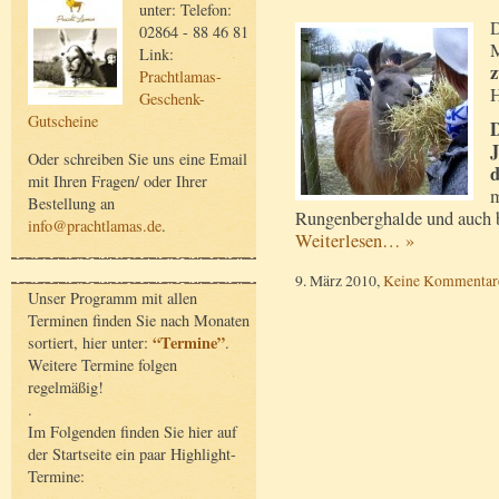
unter: Telefon:
D
02864 - 88 46 81
M
Link:
z
Prachtlamas-
H
Geschenk-
Gutscheine
D
J
Oder schreiben Sie uns eine Email
d
mit Ihren Fragen/ oder Ihrer
m
Bestellung an
Rungenberghalde und auch 
info@prachtlamas.de
.
Weiterlesen… »
9. März 2010,
Keine Kommentar
Unser Programm mit allen
Terminen finden Sie nach Monaten
“Termine”
sortiert, hier unter:
.
Weitere Termine folgen
regelmäßig!
.
Im Folgenden finden Sie hier auf
der Startseite ein paar Highlight-
Termine: