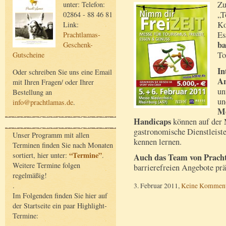
Zu
unter: Telefon:
„T
02864 - 88 46 81
Ko
Link:
Es
Prachtlamas-
ba
Geschenk-
To
Gutscheine
In
Oder schreiben Sie uns eine Email
An
mit Ihren Fragen/ oder Ihrer
un
Bestellung an
un
info@prachtlamas.de
.
Me
Handicaps
können auf der M
gastronomische Dienstleiste
Unser Programm mit allen
kennen lernen.
Terminen finden Sie nach Monaten
“Termine”
sortiert, hier unter:
.
Auch das Team von Prach
Weitere Termine folgen
barrierefreien Angebote prä
regelmäßig!
.
3. Februar 2011,
Keine Komment
Im Folgenden finden Sie hier auf
der Startseite ein paar Highlight-
Termine: