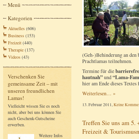
Menü
Kategorien
Aktuelles
(606)
Business
(153)
Freizeit
(440)
Therapie
(137)
(Geh-)Behinderung an den 
Videos
(43)
Prachtlamas teilnehmen.
barrierefr
Termine für die
Verschenken Sie
hautnah”
“Lama-Fami
und
hier am Ende dieses Textes 
gemeinsame Zeit – mit
unseren freundlichen
Weiterlesen… »
Lamas!
13. Februar 2011,
Keine Kommen
Vielleicht wissen Sie es noch
nicht, aber bei uns können Sie
auch Geschenk-Gutscheine
Treffen Sie uns am 5.
erwerben.
Freizeit & Tourismus
Weitere Infos