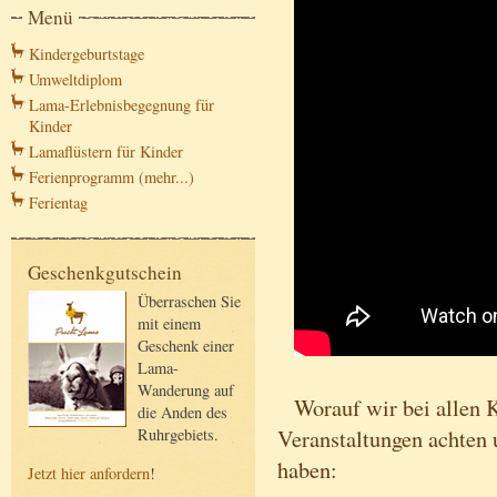
Menü
Kindergeburtstage
Umweltdiplom
Lama-Erlebnisbegegnung für
Kinder
Lamaflüstern für Kinder
Ferienprogramm (mehr...)
Ferientag
Geschenkgutschein
Überraschen Sie
mit einem
Geschenk einer
Lama-
Wanderung auf
Worauf wir bei allen 
die Anden des
Veranstaltungen achten 
Ruhrgebiets.
haben:
Jetzt hier anfordern
!