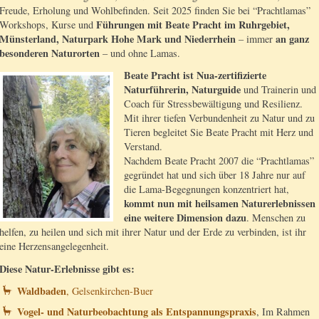
Freude, Erholung und Wohlbefinden. Seit 2025 finden Sie bei “Prachtlamas”
Führungen mit Beate Pracht im Ruhrgebiet,
Workshops, Kurse und
Münsterland, Naturpark Hohe Mark und Niederrhein
an ganz
– immer
besonderen Naturorten
– und ohne Lamas.
Beate Pracht ist Nua-zertifizierte
Naturführerin, Naturguide
und Trainerin und
Coach für Stressbewältigung und Resilienz.
Mit ihrer tiefen Verbundenheit zu Natur und zu
Tieren begleitet Sie Beate Pracht mit Herz und
Verstand.
Nachdem Beate Pracht 2007 die “Prachtlamas”
gegründet hat und sich über 18 Jahre nur auf
die Lama-Begegnungen konzentriert hat,
kommt nun mit heilsamen Naturerlebnissen
eine weitere Dimension dazu
. Menschen zu
helfen, zu heilen und sich mit ihrer Natur und der Erde zu verbinden, ist ihr
eine Herzensangelegenheit.
Diese Natur-Erlebnisse gibt es:
Waldbaden
, Gelsenkirchen-Buer
Vogel- und Naturbeobachtung als Entspannungspraxis
, Im Rahmen