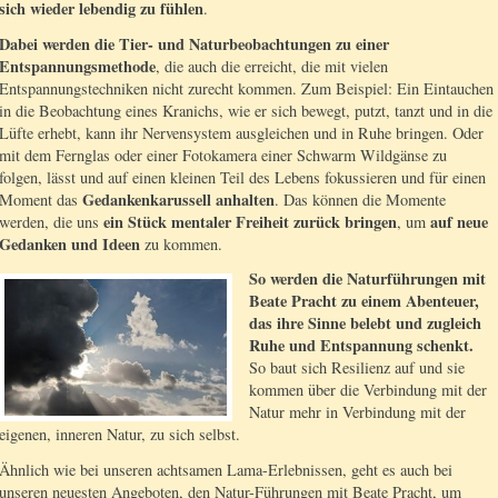
sich wieder lebendig zu fühlen
.
Dabei werden die Tier- und Naturbeobachtungen zu einer
Entspannungsmethode
, die auch die erreicht, die mit vielen
Entspannungstechniken nicht zurecht kommen. Zum Beispiel: Ein Eintauchen
in die Beobachtung eines Kranichs, wie er sich bewegt, putzt, tanzt und in die
Lüfte erhebt, kann ihr Nervensystem ausgleichen und in Ruhe bringen. Oder
mit dem Fernglas oder einer Fotokamera einer Schwarm Wildgänse zu
folgen, lässt und auf einen kleinen Teil des Lebens fokussieren und für einen
Gedankenkarussell anhalten
Moment das
. Das können die Momente
ein Stück mentaler Freiheit zurück bringen
auf neue
werden, die uns
, um
Gedanken und Ideen
zu kommen.
So werden die Naturführungen mit
Beate Pracht zu einem Abenteuer,
das ihre Sinne belebt und zugleich
Ruhe und Entspannung schenkt.
So baut sich Resilienz auf und sie
kommen über die Verbindung mit der
Natur mehr in Verbindung mit der
eigenen, inneren Natur, zu sich selbst.
Ähnlich wie bei unseren achtsamen Lama-Erlebnissen, geht es auch bei
unseren neuesten Angeboten, den Natur-Führungen mit Beate Pracht, um