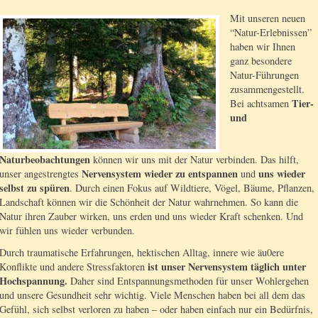
Mit unseren neuen
“Natur-Erlebnissen”
haben wir Ihnen
ganz besondere
Natur-Führungen
zusammengestellt.
Tier-
Bei achtsamen
und
Naturbeobachtungen
können wir uns mit der Natur verbinden. Das hilft,
Nervensystem wieder zu entspannen
uns wieder
unser angestrengtes
und
selbst zu spüren
. Durch einen Fokus auf Wildtiere, Vögel, Bäume, Pflanzen,
Landschaft können wir die Schönheit der Natur wahrnehmen. So kann die
Natur ihren Zauber wirken, uns erden und uns wieder Kraft schenken. Und
wir fühlen uns wieder verbunden.
Durch traumatische Erfahrungen, hektischen Alltag, innere wie äu0ere
ist unser Nervensystem täglich unter
Konflikte und andere Stressfaktoren
Hochspannung.
Daher sind Entspannungsmethoden für unser Wohlergehen
und unsere Gesundheit sehr wichtig. Viele Menschen haben bei all dem das
Gefühl, sich selbst verloren zu haben – oder haben einfach nur ein Bedürfnis,