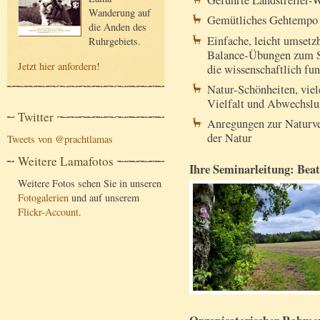
Wanderung auf
Gemütliches Gehtempo
die Anden des
Einfache, leicht umset
Ruhrgebiets.
Balance-Übungen zum St
Jetzt hier anfordern
!
die wissenschaftlich fun
Natur-Schönheiten, viel
Vielfalt und Abwechsl
Twitter
Anregungen zur Naturv
der Natur
Tweets von @prachtlamas
Weitere Lamafotos
Ihre Seminarleitung: Beat
Weitere Fotos sehen Sie in unseren
Fotogalerien
und auf unserem
Flickr-Account
.