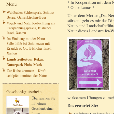
* In Kooperation mit dem 
Menü
* Ohne Lamas *
Waldbaden Schlosspark, Schloss
Unter dem Motto: „Das Ner
Berge, Gelsenkirchen-Buer
stärken“ geht es mir der Di
Vogel- und Naturbeobachtung als
Natur- und Landschaftsführ
Entspannungspraxis, Bislicher
Natur dieses Landstreifer-
Insel, Xanten
Im Einklang mit der Natur -
Selbsthilfe bei Schmerzen mit
Kranich & Co, Bislicher Insel,
Xanten
Landstreifertour Reken,
Naturpark Hohe Mark
Zur Ruhe kommen – Kraft
schöpfen inmitten der Natur
Geschenkgutschein
wirksamen Übungen zu meh
Überraschen Sie
mit einem
Das erwartet Sie:
Geschenk einer
Lama-
Geführte Landstreifer-