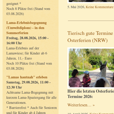
geeignet *
5. Mai 2026,
Keine Kommentare
Noch 8 Plätze frei (Stand vom
03.08.2026)
Lama-Erlebnisbegegnung
(Umweltdiplom) - in den
Tierisch gute Termine
Sommerferien
Freitag, 28.08.2026, 15:00 -
Osterferien (NRW)
16:00 Uhr
Lama-Erlebnis auf der
Lamawiese; für Kinder ab 6
Jahren, 11,- Euro
Noch 10 Plätze frei (Stand vom
03.08.2026)
"Lamas hautnah" erleben
Samstag, 29.08.2026, 11:00 -
12:30 Uhr
Hier die letzten Osterferi
Achtsame Lama-Begegnung mit
Termine 2026:
kurzem Lama-Spaziergang für alle
Generationen.
Weiterlesen… »
* Barrierefrei * Auch für Senioren
und für Kinder ab 4 Jahren
10. April 2026,
Keine Kommenta