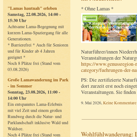
"Lamas hautnah" erleben
* Ohne Lamas *
Samstag, 22.08.2026, 14:00 -
15:30 Uhr
Achtsame Lama-Begegnung mit
kurzem Lama-Spaziergang für alle
Generationen.
* Barrierefrei * Auch für Senioren
und für Kinder ab 4 Jahren
Naturführer/innen Niederr
geeignet *
Veranstaltungen der Naturg
Noch 8 Plätze frei (Stand vom
https://www.genussregion-n
03.08.2026)
category/fuehrungen-der-na
PS: Die zertifizierte Natur
Große Lamawanderung im Park
dort zurzeit erst noch einge
- im Sommer
Veranstaltungen. Sie finden 
Sonntag, 23.08.2026, 11:00 -
14:00 Uhr
9. Mai 2026,
Keine Kommentare
Ein entspanntes Lama-Erlebnis
mit viel Zeit und einem großen
Rundweg durch die Natur- und
Parklandschaft inklusive Wald und
Waldsee.
Wohlfühlwanderung: La
Noch 4 Plätze frei (Stand vom