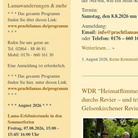
der Nerven, wie ein Mini-Re
Lamawanderungen & mehr
Termin:
* * * Das gesamte Programm
Samstag, den 8.8.2026 um 
finden Sie über diesen Link:
Anmeldung:
www.prachtlamas.de/programm
Email:
info@prachtlamas
* * *
Telefon: 0176 – 660 1
oder
Rufen Sie uns gerne an:
Weiterlesen… »
Tel. 02864 - 88 46 81
Mobil: 0176 - 660 161 30
3. August 2026,
Keine Komment
Eine Anmeldung ist erforderlich.
* * * Das gesamte Programm
finden Sie hier, unter diesen Link:
www.prachtlamas.de/programm
WDR “Heimatflimmern
* * *
durchs Revier – und tr
* * * August 2026 * * *
Gelsenkirchener Revi
Lama-Erlebnisstunde in den
Sommerferien
Freitag, 07.08.2026, 15:00 -
15:45/ 16:00 Uhr