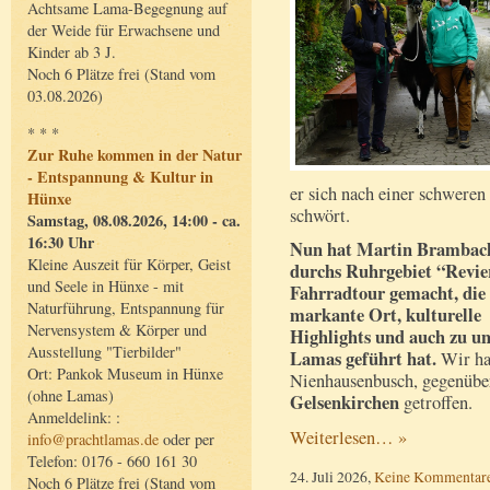
Achtsame Lama-Begegnung auf
der Weide für Erwachsene und
Kinder ab 3 J.
Noch 6 Plätze frei (Stand vom
03.08.2026)
* * *
Zur Ruhe kommen in der Natur
- Entspannung & Kultur in
er sich nach einer schwere
Hünxe
schwört.
Samstag, 08.08.2026, 14:00 - ca.
16:30 Uhr
Nun hat Martin Brambac
Kleine Auszeit für Körper, Geist
durchs Ruhrgebiet “Revie
und Seele in Hünxe - mit
Fahrradtour gemacht, die
Naturführung, Entspannung für
markante Ort, kulturelle
Nervensystem & Körper und
Highlights und auch zu u
Ausstellung "Tierbilder"
Lamas geführt hat.
Wir ha
Ort: Pankok Museum in Hünxe
Nienhausenbusch, gegenüb
(ohne Lamas)
Gelsenkirchen
getroffen.
Anmeldelink: :
Weiterlesen… »
info@prachtlamas.de
oder per
Telefon: 0176 - 660 161 30
24. Juli 2026,
Keine Kommentar
Noch 6 Plätze frei (Stand vom