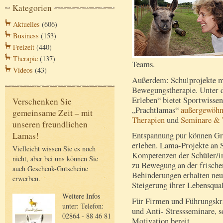
Kategorien
Aktuelles
(606)
Business
(153)
Freizeit
(440)
Therapie
(137)
Teams.
Videos
(43)
Außerdem: Schulprojekte mi
Bewegungstherapie. Unter 
Erleben“ bietet Sportwissen
Verschenken Sie
„Prachtlamas“
außergewöhnl
gemeinsame Zeit – mit
Therapien
und
Seminare & 
unseren freundlichen
Lamas!
Entspannung pur können G
erleben. Lama-Projekte an S
Vielleicht wissen Sie es noch
Kompetenzen der Schüler/in
nicht, aber bei uns können Sie
zu Bewegung an der frische
auch Geschenk-Gutscheine
Behinderungen erhalten neu
erwerben.
Steigerung ihrer Lebensqual
Weitere Infos
Für Firmen und Führungskr
unter: Telefon:
und Anti- Stressseminare, 
02864 - 88 46 81
Motivation bereit.