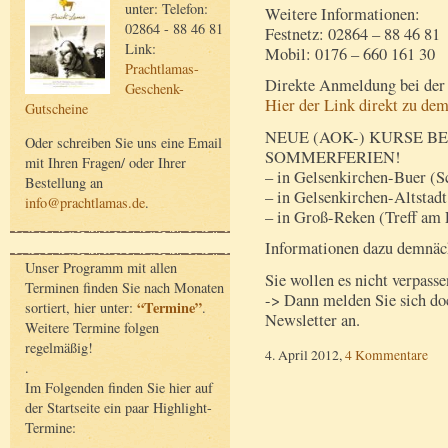
unter: Telefon:
Weitere Informationen:
02864 - 88 46 81
Festnetz: 02864 – 88 46 81
Link:
Mobil: 0176 – 660 161 30
Prachtlamas-
Direkte Anmeldung bei de
Geschenk-
Hier der Link direkt zu de
Gutscheine
NEUE (AOK-) KURSE B
Oder schreiben Sie uns eine Email
SOMMERFERIEN!
mit Ihren Fragen/ oder Ihrer
– in Gelsenkirchen-Buer (S
Bestellung an
– in Gelsenkirchen-Altstadt
info@prachtlamas.de
.
– in Groß-Reken (Treff am 
Informationen dazu demnäch
Unser Programm mit allen
Sie wollen es nicht verpasse
Terminen finden Sie nach Monaten
-> Dann melden Sie sich doc
“Termine”
sortiert, hier unter:
.
Newsletter an.
Weitere Termine folgen
regelmäßig!
4. April 2012,
4 Kommentare
.
Im Folgenden finden Sie hier auf
der Startseite ein paar Highlight-
Termine: