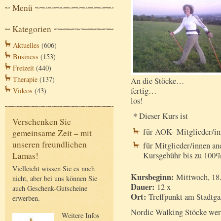
Menü
Kategorien
Aktuelles
(606)
Business
(153)
Freizeit
(440)
Therapie
(137)
An die Stöcke…
fertig…
Videos
(43)
los!
* Dieser Kurs ist
Verschenken Sie
für AOK- Mitglieder/in
gemeinsame Zeit – mit
unseren freundlichen
für Mitglieder/innen an
Kursgebühr bis zu 100% 
Lamas!
Vielleicht wissen Sie es noch
Kursbeginn:
Mittwoch, 18.
nicht, aber bei uns können Sie
Dauer:
12 x
auch Geschenk-Gutscheine
Ort:
Treffpunkt am Stadtga
erwerben.
Nordic Walking Stöcke werd
Weitere Infos