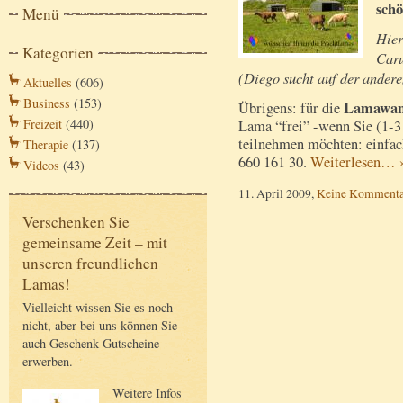
schö
Menü
Hier
Kategorien
Caru
(Diego sucht auf der ander
Aktuelles
(606)
Business
(153)
Lamawan
Übrigens: für die
Freizeit
(440)
Lama “frei” -wenn Sie (1-3
teilnehmen möchten: einfac
Therapie
(137)
660 161 30.
Weiterlesen… 
Videos
(43)
11. April 2009,
Keine Kommenta
Verschenken Sie
gemeinsame Zeit – mit
unseren freundlichen
Lamas!
Vielleicht wissen Sie es noch
nicht, aber bei uns können Sie
auch Geschenk-Gutscheine
erwerben.
Weitere Infos