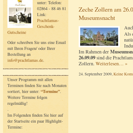
unter: Telefon:
Zeche Zollern am 26.
02864 - 88 46 81
Link:
Museumsnacht
Prachtlamas-
Geschenk-
Auch
Gutscheine
Als 
natü
Oder schreiben Sie uns eine Email
Indu
mit Ihren Fragen/ oder Ihrer
Museumsna
Im Rahmen der
Bestellung an
26.09.09
sind die Prachtlam
info@prachtlamas.de
.
Zollern.
Weiterlesen… »
24. September 2009,
Keine Kom
Unser Programm mit allen
Terminen finden Sie nach Monaten
“Termine”
sortiert, hier unter:
.
Weitere Termine folgen
regelmäßig!
.
Im Folgenden finden Sie hier auf
der Startseite ein paar Highlight-
Termine: