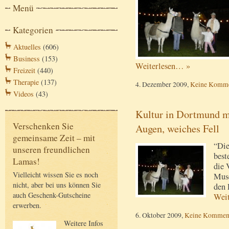
Menü
Kategorien
Aktuelles
(606)
Business
(153)
Weiterlesen… »
Freizeit
(440)
Therapie
(137)
4. Dezember 2009,
Keine Komme
Videos
(43)
Kultur in Dortmund mi
Verschenken Sie
Augen, weiches Fell
gemeinsame Zeit – mit
“Die
unseren freundlichen
best
Lamas!
die 
Vielleicht wissen Sie es noch
Muse
nicht, aber bei uns können Sie
den 
auch Geschenk-Gutscheine
Wei
erwerben.
6. Oktober 2009,
Keine Kommen
Weitere Infos