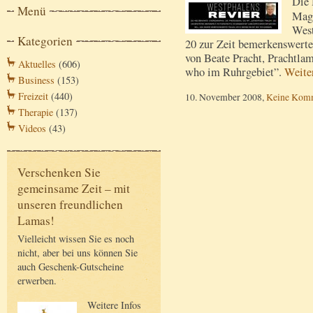
Die 
Menü
Maga
West
Kategorien
20 zur Zeit bemerkenswerte
von Beate Pracht, Prachtlam
Aktuelles
(606)
who im Ruhrgebiet”.
Weite
Business
(153)
Freizeit
(440)
10. November 2008,
Keine Kom
Therapie
(137)
Videos
(43)
Verschenken Sie
gemeinsame Zeit – mit
unseren freundlichen
Lamas!
Vielleicht wissen Sie es noch
nicht, aber bei uns können Sie
auch Geschenk-Gutscheine
erwerben.
Weitere Infos