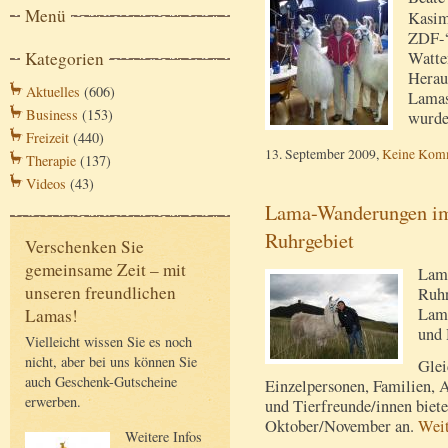
Menü
Kasim
ZDF-“
Kategorien
Watte
Heraus
Aktuelles
(606)
Lamas
Business
(153)
wurd
Freizeit
(440)
13. September 2009,
Keine Kom
Therapie
(137)
Videos
(43)
Lama-Wanderungen im
Ruhrgebiet
Verschenken Sie
gemeinsame Zeit – mit
Lama
unseren freundlichen
Ruhr
Lama
Lamas!
und 
Vielleicht wissen Sie es noch
nicht, aber bei uns können Sie
Glei
auch Geschenk-Gutscheine
Einzelpersonen, Familien, A
erwerben.
und Tierfreunde/innen biet
Oktober/November an.
Wei
Weitere Infos