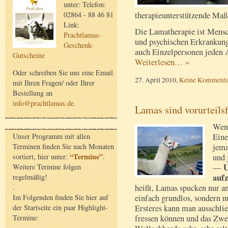
unter: Telefon:
02864 - 88 46 81
therapieunterstützende Maß
Link:
Die Lamatherapie ist Mensc
Prachtlamas-
und psychischen Erkrankung
Geschenk-
auch Einzelpersonen jeden A
Gutscheine
Weiterlesen… »
Oder schreiben Sie uns eine Email
27. April 2010,
Keine Kommenta
mit Ihren Fragen/ oder Ihrer
Bestellung an
info@prachtlamas.de
.
Lamas sind vorurteilsf
Wenn
Unser Programm mit allen
Eine
Terminen finden Sie nach Monaten
jema
“Termine”
sortiert, hier unter:
.
und 
U
Weitere Termine folgen
—
auf
regelmäßig!
.
heißt, Lamas spucken nur a
Im Folgenden finden Sie hier auf
einfach grundlos, sondern n
der Startseite ein paar Highlight-
Ersteres kann man ausschlie
Termine:
fressen können und das Zwei