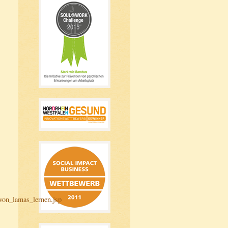
von_lamas_lernen.jsp