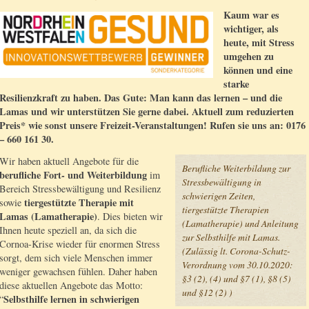
Kaum war es
wichtiger, als
heute, mit Stress
umgehen zu
können und eine
starke
Resilienzkraft zu haben. Das Gute: Man kann das lernen – und die
Lamas und wir unterstützen Sie gerne dabei. Aktuell zum reduzierten
Preis* wie sonst unsere Freizeit-Veranstaltungen! Rufen sie uns an: 0176
– 660 161 30.
Wir haben aktuell Angebote für die
Berufliche Weiterbildung zur
berufliche Fort- und Weiterbildung
im
Stressbewältigung in
Bereich Stressbewältigung und Resilienz
schwierigen Zeiten,
tiergestützte Therapie mit
sowie
tiergestützte Therapien
Lamas (Lamatherapie)
. Dies bieten wir
(Lamatherapie) und Anleitung
Ihnen heute speziell an, da sich die
zur Selbsthilfe mit Lamas.
Cornoa-Krise wieder für enormen Stress
(Zulässig lt. Corona-Schutz-
sorgt, dem sich viele Menschen immer
Verordnung vom 30.10.2020:
weniger gewachsen fühlen. Daher haben
§3 (2), (4) und §7 (1), §8 (5)
diese aktuellen Angebote das Motto:
und §12 (2) )
Selbsthilfe lernen in schwierigen
“