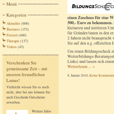
Menü
Kategorien
einen Zuschuss für eine W
500,- Euro zu bekommen.
Aktuelles
(606)
kleineren und mittleren Un
Business
(153)
für Gründer/innen in den ers
Freizeit
(440)
2 Jahren nicht beansprucht
Therapie
(137)
Sie auf den u.g .offiziellen 
Videos
(43)
Um einen Bildungsscheck z
Weiterbildungs-Beratungsste
Links) und lassen sich eine
Verschenken Sie
Weiterlesen… »
gemeinsame Zeit – mit
unseren freundlichen
8. Januar 2010,
Keine Kommenta
Lamas!
Vielleicht wissen Sie es noch
nicht, aber bei uns können Sie
auch Geschenk-Gutscheine
erwerben.
Weitere Infos