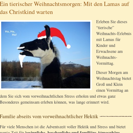
Ein tierischer Weihnachtsmorgen: Mit den Lamas auf
das Christkind warten
Erleben Sie dieses
“tierische”
Weihnachts-Erlebnis
mit Lamas für
Kinder und
Erwachsene am
Weihnachts-
Vormittag.
Dieser Morgen am
Weihnachtstag bietet
Groß und Klein
einen Vormittag an
dem Sie sich vom vorweihnachtlichen Stress erholen und etwas ganz
Besonderes gemeinsam erleben können, was lange erinnert wird.
Familie abseits vom vorweihnachtlicher Hektik
Für viele Menschen ist die Adventszeit voller Hektik und Stress und bietet
esinnliche, beschauliche und familiäre Atmosphäre
wenig Zeit für b
.