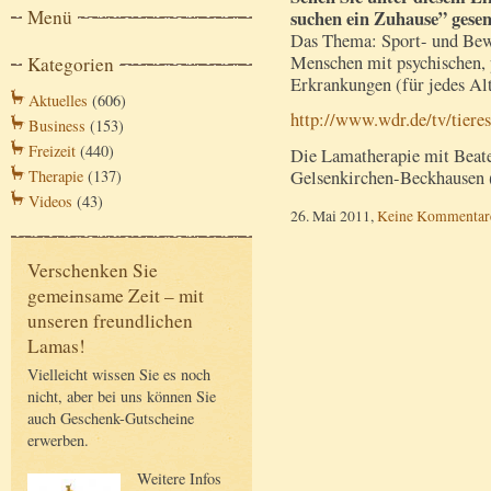
Menü
suchen ein Zuhause” gesen
Das Thema: Sport- und Bew
Menschen mit psychischen,
Kategorien
Erkrankungen (für jedes Alt
Aktuelles
(606)
http://www.wdr.de/tv/tiere
Business
(153)
Freizeit
(440)
Die Lamatherapie mit Beate
Gelsenkirchen-Beckhausen 
Therapie
(137)
Videos
(43)
26. Mai 2011,
Keine Kommentar
Verschenken Sie
gemeinsame Zeit – mit
unseren freundlichen
Lamas!
Vielleicht wissen Sie es noch
nicht, aber bei uns können Sie
auch Geschenk-Gutscheine
erwerben.
Weitere Infos