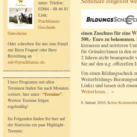
Seminare eingelöst w
unter: Telefon:
02864 - 88 46 81
Link:
Prachtlamas-
Geschenk-
einen Zuschuss für eine W
Gutscheine
500,- Euro zu bekommen.
Oder schreiben Sie uns eine Email
kleineren und mittleren Un
mit Ihren Fragen/ oder Ihrer
für Gründer/innen in den ers
Bestellung an
2 Jahren nicht beansprucht
info@prachtlamas.de
.
Sie auf den u.g .offiziellen 
Um einen Bildungsscheck z
Weiterbildungs-Beratungsste
Unser Programm mit allen
Links) und lassen sich eine
Terminen finden Sie nach Monaten
Weiterlesen… »
“Termine”
sortiert, hier unter:
.
Weitere Termine folgen
8. Januar 2010,
Keine Kommenta
regelmäßig!
.
Im Folgenden finden Sie hier auf
der Startseite ein paar Highlight-
Termine: