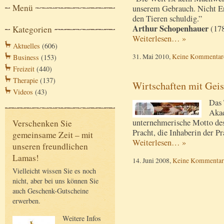
Menü
unserem Gebrauch. Nicht Er
den Tieren schuldig.”
Arthur Schopenhauer
(17
Kategorien
Weiterlesen… »
Aktuelles
(606)
31. Mai 2010,
Keine Kommentar
Business
(153)
Freizeit
(440)
Therapie
(137)
Wirtschaften mit Geis
Videos
(43)
Das 
Akad
unternehmerische Motto des
Verschenken Sie
Pracht, die Inhaberin der P
gemeinsame Zeit – mit
Weiterlesen… »
unseren freundlichen
Lamas!
14. Juni 2008,
Keine Kommentar
Vielleicht wissen Sie es noch
nicht, aber bei uns können Sie
auch Geschenk-Gutscheine
erwerben.
Weitere Infos