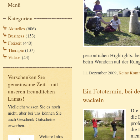
Menü
Kategorien
Aktuelles
(606)
Business
(153)
Freizeit
(440)
Therapie
(137)
persönlichen Highlights: b
Videos
(43)
beim Wandern auf der Run
11. Dezember 2009,
Keine Komm
Verschenken Sie
gemeinsame Zeit – mit
Ein Fototermin, bei d
unseren freundlichen
Lamas!
wackeln
Vielleicht wissen Sie es noch
Die 
nicht, aber bei uns können Sie
die 
auch Geschenk-Gutscheine
prof
erwerben.
die 
mens
Weitere Infos