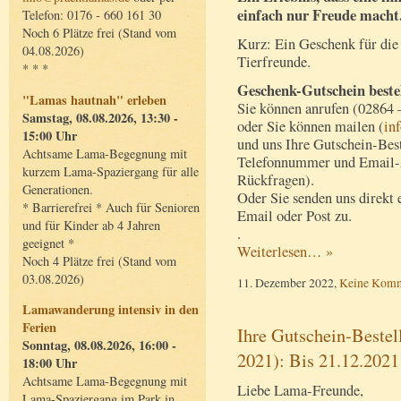
einfach nur Freude macht
Telefon: 0176 - 660 161 30
Noch 6 Plätze frei (Stand vom
Kurz: Ein Geschenk für die
04.08.2026)
Tierfreunde.
* * *
Geschenk-Gutschein beste
"Lamas hautnah" erleben
Sie können anrufen (02864 
Samstag, 08.08.2026, 13:30 -
oder Sie können mailen (
in
15:00 Uhr
und uns Ihre Gutschein-Best
Achtsame Lama-Begegnung mit
Telefonnummer und Email-Ad
kurzem Lama-Spaziergang für alle
Rückfragen).
Generationen.
Oder Sie senden uns direkt 
* Barrierefrei * Auch für Senioren
Email oder Post zu.
und für Kinder ab 4 Jahren
.
geeignet *
Weiterlesen… »
Noch 4 Plätze frei (Stand vom
03.08.2026)
11. Dezember 2022,
Keine Komm
Lamawanderung intensiv in den
Ferien
Ihre Gutschein-Bestel
Sonntag, 08.08.2026, 16:00 -
2021): Bis 21.12.2021
18:00 Uhr
Achtsame Lama-Begegnung mit
Liebe Lama-Freunde,
Lama-Spaziergang im Park in