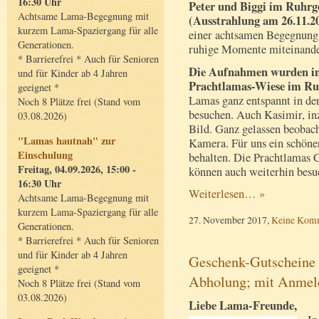
16:30 Uhr
Peter und Biggi im Ruhrgeb
Achtsame Lama-Begegnung mit
(Ausstrahlung am 26.11.2
kurzem Lama-Spaziergang für alle
einer achtsamen Begegnung 
Generationen.
ruhige Momente miteinande
* Barrierefrei * Auch für Senioren
Die Aufnahmen wurden im
und für Kinder ab 4 Jahren
Prachtlamas-Wiese im Ru
geeignet *
Lamas ganz entspannt in der
Noch 8 Plätze frei (Stand vom
besuchen. Auch Kasimir, inz
03.08.2026)
Bild. Ganz gelassen beobach
"Lamas hautnah" zur
Kamera. Für uns ein schöne
Einschulung
behalten. Die Prachtlamas 
Freitag, 04.09.2026, 15:00 -
können auch weiterhin besu
16:30 Uhr
Weiterlesen… »
Achtsame Lama-Begegnung mit
kurzem Lama-Spaziergang für alle
27. November 2017,
Keine Kom
Generationen.
* Barrierefrei * Auch für Senioren
und für Kinder ab 4 Jahren
Geschenk-Gutscheine 
geeignet *
Abholung; mit Anmel
Noch 8 Plätze frei (Stand vom
03.08.2026)
Liebe Lama-Freunde,