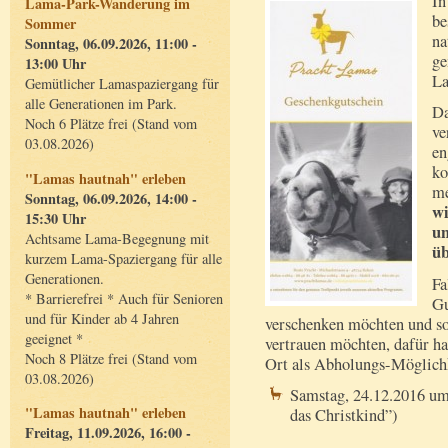
In
Lama-Park-Wanderung im
be
Sommer
na
Sonntag, 06.09.2026, 11:00 -
ge
13:00 Uhr
La
Gemütlicher Lamaspaziergang für
alle Generationen im Park.
Da
Noch 6 Plätze frei (Stand vom
ve
03.08.2026)
en
ko
"Lamas hautnah" erleben
me
Sonntag, 06.09.2026, 14:00 -
wi
15:30 Uhr
u
Achtsame Lama-Begegnung mit
üb
kurzem Lama-Spaziergang für alle
Generationen.
Fa
* Barrierefrei * Auch für Senioren
Gu
und für Kinder ab 4 Jahren
verschenken möchten und so 
geeignet *
vertrauen möchten, dafür h
Noch 8 Plätze frei (Stand vom
Ort als Abholungs-Möglichk
03.08.2026)
Samstag, 24.12.2016 um
"Lamas hautnah" erleben
das Christkind”)
Freitag, 11.09.2026, 16:00 -