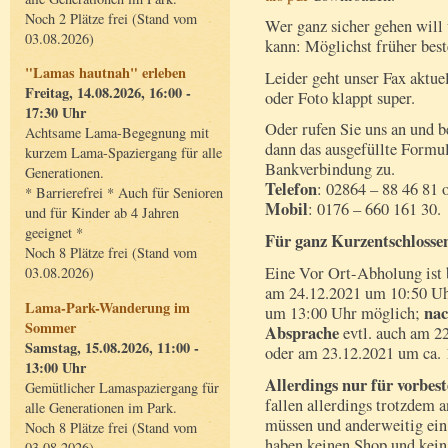
Noch 2 Plätze frei (Stand vom
Wer ganz sicher gehen will
03.08.2026)
kann: Möglichst früher bes
"Lamas hautnah" erleben
Leider geht unser Fax aktuel
Freitag, 14.08.2026, 16:00 -
oder Foto klappt super.
17:30 Uhr
Oder rufen Sie uns an und b
Achtsame Lama-Begegnung mit
dann das ausgefüllte Formul
kurzem Lama-Spaziergang für alle
Bankverbindung zu.
Generationen.
Telefon
: 02864 – 88 46 81 
* Barrierefrei * Auch für Senioren
Mobil
: 0176 – 660 161 30.
und für Kinder ab 4 Jahren
geeignet *
Für ganz Kurzentschlosse
Noch 8 Plätze frei (Stand vom
Eine Vor Ort-Abholung ist 
03.08.2026)
am 24.12.2021 um 10:50 Uh
Lama-Park-Wanderung im
na
um 13:00 Uhr möglich;
Sommer
Absprache
evtl. auch am 22
Samstag, 15.08.2026, 11:00 -
oder am 23.12.2021 um ca. 
13:00 Uhr
Allerdings nur für vorbest
Gemütlicher Lamaspaziergang für
fallen allerdings trotzdem a
alle Generationen im Park.
müssen und anderweitig ein
Noch 8 Plätze frei (Stand vom
haben keinen Shop und kein
03.08.2026)