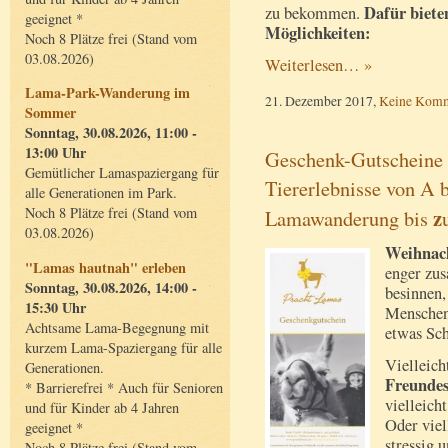
Dafür biete
zu bekommen.
geeignet *
Möglichkeiten:
Noch 8 Plätze frei (Stand vom
03.08.2026)
Weiterlesen… »
Lama-Park-Wanderung im
21. Dezember 2017,
Keine Komm
Sommer
Sonntag, 30.08.2026, 11:00 -
13:00 Uhr
Geschenk-Gutscheine 
Gemütlicher Lamaspaziergang für
Tiererlebnisse von A 
alle Generationen im Park.
z
Noch 8 Plätze frei (Stand vom
Lamawanderung bis
03.08.2026)
Weihnac
"Lamas hautnah" erleben
enger zus
Sonntag, 30.08.2026, 14:00 -
besinnen
15:30 Uhr
Menschen
Achtsame Lama-Begegnung mit
etwas Sc
kurzem Lama-Spaziergang für alle
Vielleich
Generationen.
Freundes
* Barrierefrei * Auch für Senioren
vielleich
und für Kinder ab 4 Jahren
Oder viel
geeignet *
stressig 
Noch 8 Plätze frei (Stand vom