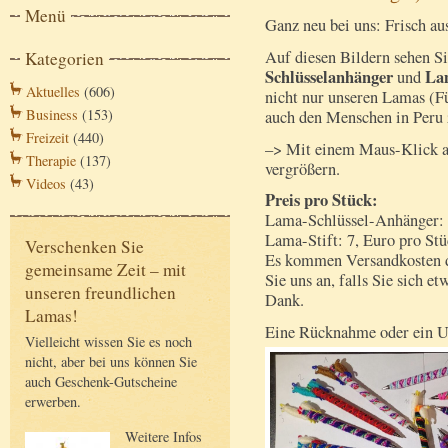
Menü
Ganz neu bei uns: Frisch au
Auf diesen Bildern sehen S
Kategorien
Schlüsselanhänger
La
und
Aktuelles
(606)
nicht nur unseren Lamas (Fü
Business
(153)
auch den Menschen in Peru 
Freizeit
(440)
–> Mit einem Maus-Klick au
Therapie
(137)
vergrößern.
Videos
(43)
Preis pro Stück:
Lama-Schlüssel-Anhänger: 
Lama-Stift: 7, Euro pro Stü
Verschenken Sie
Es kommen Versandkosten da
gemeinsame Zeit – mit
Sie uns an, falls Sie sich 
unseren freundlichen
Dank.
Lamas!
Eine Rücknahme oder ein Um
Vielleicht wissen Sie es noch
nicht, aber bei uns können Sie
auch Geschenk-Gutscheine
erwerben.
Weitere Infos