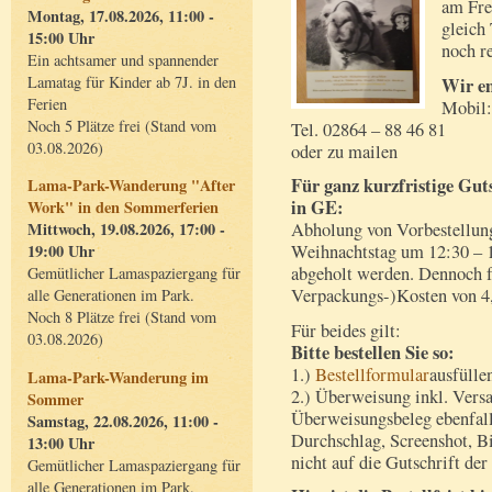
am Fre
Montag, 17.08.2026, 11:00 -
gleich 
15:00 Uhr
noch r
Ein achtsamer und spannender
Lamatag für Kinder ab 7J. in den
Wir em
Ferien
Mobil:
Noch 5 Plätze frei (Stand vom
Tel. 02864 – 88 46 81
03.08.2026)
oder zu mailen
Für ganz kurzfristige Gu
Lama-Park-Wanderung "After
in GE:
Work" in den Sommerferien
Abholung von Vorbestellun
Mittwoch, 19.08.2026, 17:00 -
Weihnachtstag um 12:30 – 1
19:00 Uhr
abgeholt werden. Dennoch f
Gemütlicher Lamaspaziergang für
Verpackungs-)Kosten von 4,
alle Generationen im Park.
Noch 8 Plätze frei (Stand vom
Für beides gilt:
03.08.2026)
Bitte bestellen Sie so:
1.)
Bestellformular
ausfülle
Lama-Park-Wanderung im
2.) Überweisung inkl. Vers
Sommer
Überweisungsbeleg ebenfall
Samstag, 22.08.2026, 11:00 -
Durchschlag, Screenshot, Bi
13:00 Uhr
nicht auf die Gutschrift der
Gemütlicher Lamaspaziergang für
alle Generationen im Park.