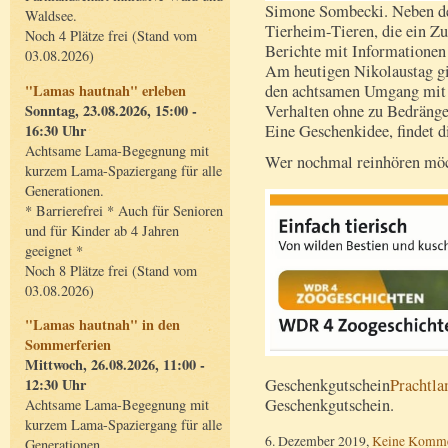
Simone Sombecki. Neben de
Waldsee.
Tierheim-Tieren, die ein Z
Noch 4 Plätze frei (Stand vom
Berichte mit Informationen 
03.08.2026)
Am heutigen Nikolaustag g
"Lamas hautnah" erleben
den achtsamen Umgang mit L
Sonntag, 23.08.2026, 15:00 -
Verhalten ohne zu Bedrängen
16:30 Uhr
Eine Geschenkidee, findet 
Achtsame Lama-Begegnung mit
Wer nochmal reinhören möc
kurzem Lama-Spaziergang für alle
Generationen.
* Barrierefrei * Auch für Senioren
und für Kinder ab 4 Jahren
geeignet *
Noch 8 Plätze frei (Stand vom
03.08.2026)
"Lamas hautnah" in den
Sommerferien
Mittwoch, 26.08.2026, 11:00 -
12:30 Uhr
Geschenkgutschein
Prachtl
Geschenkgutschein.
Achtsame Lama-Begegnung mit
kurzem Lama-Spaziergang für alle
6. Dezember 2019,
Keine Komme
Generationen.