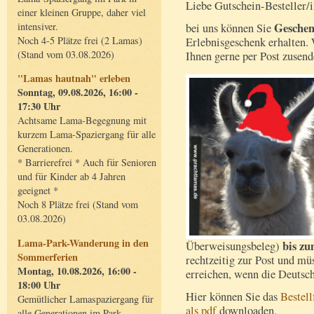
Liebe Gutschein-Besteller/
einer kleinen Gruppe, daher viel
Geschen
intensiver.
bei uns können Sie
Noch 4-5 Plätze frei (2 Lamas)
Erlebnisgeschenk erhalten.
(Stand vom 03.08.2026)
Ihnen gerne per Post zusend
"Lamas hautnah" erleben
Sonntag, 09.08.2026, 16:00 -
17:30 Uhr
Achtsame Lama-Begegnung mit
kurzem Lama-Spaziergang für alle
Generationen.
* Barrierefrei * Auch für Senioren
und für Kinder ab 4 Jahren
geeignet *
Noch 8 Plätze frei (Stand vom
03.08.2026)
Lama-Park-Wanderung in den
bis zu
Überweisungsbeleg)
Sommerferien
rechtzeitig zur Post und mü
Montag, 10.08.2026, 16:00 -
erreichen, wenn die Deutsch
18:00 Uhr
Hier können Sie das
Bestel
Gemütlicher Lamaspaziergang für
als pdf
downloaden.
alle Generationen im Park.