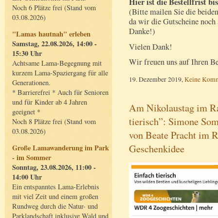
Hier ist die Bestellfrist 
Noch 6 Plätze frei (Stand vom
(Bitte mailen Sie die beide
03.08.2026)
da wir die Gutscheine noch
Danke!)
"Lamas hautnah" erleben
Samstag, 22.08.2026, 14:00 -
Vielen Dank!
15:30 Uhr
Wir freuen uns auf Ihren B
Achtsame Lama-Begegnung mit
kurzem Lama-Spaziergang für alle
19. Dezember 2019,
Keine Komm
Generationen.
* Barrierefrei * Auch für Senioren
und für Kinder ab 4 Jahren
Am Nikolaustag im R
geeignet *
tierisch”: Simone Som
Noch 8 Plätze frei (Stand vom
03.08.2026)
von Beate Pracht im R
Geschenkidee
Große Lamawanderung im Park
- im Sommer
Sonntag, 23.08.2026, 11:00 -
14:00 Uhr
Ein entspanntes Lama-Erlebnis
mit viel Zeit und einem großen
Rundweg durch die Natur- und
Parklandschaft inklusive Wald und