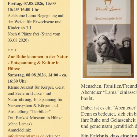
Freitag, 07.08.2026, 15:00 -
15:45/ 16:00 Uhr
Achtsame Lama-Begegnung auf
der Weide für Erwachsene und
Kinder ab 3 J.
Noch 6 Plätze frei (Stand vom
03.08.2026)
* * *
Zur Ruhe kommen in der Natur
- Entspannung & Kultur in
Hünxe
Samstag, 08.08.2026, 14:00 - ca.
16:30 Uhr
Menschen, Familien/Freunde
Kleine Auszeit für Körper, Geist
Abenteuer “Lama” einlassen.
und Seele in Hünxe - mit
bleibt.
Naturführung, Entspannung für
Nervensystem & Körper und
Dabei ist es ein “Abenteuer
Ausstellung "Tierbilder"
Denn es bedeutet, sich ein b
Ort: Pankok Museum in Hünxe
ihre Ruhe und Gelassenheit 
(ohne Lamas)
und gemeinsam gemütlich di
Anmeldelink: :
Ein Erlebnis, dass eine in
info@prachtlamas.de
oder per