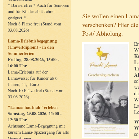
* Barrierefrei * Auch für Senioren
und für Kinder ab 4 Jahren
Sie wollen einen Lam
geeignet *
verschenken? Hier die
Noch 8 Plätze frei (Stand vom
03.08.2026)
Post/ Abholung.
Lama-Erlebnisbegegnung
Er
(Umweltdiplom) - in den
We
Sommerferien
Ku
Freitag, 28.08.2026, 15:00 -
L
16:00 Uhr
Ti
Lama-Erlebnis auf der
A
Lamawiese; für Kinder ab 6
so
Jahren, 11,- Euro
we
Noch 10 Plätze frei (Stand vom
da
03.08.2026)
Wo
La
"Lamas hautnah" erleben
L
Samstag, 29.08.2026, 11:00 -
12:30 Uhr
Wi
Achtsame Lama-Begegnung mit
We
kurzem Lama-Spaziergang für alle
so
Generationen.