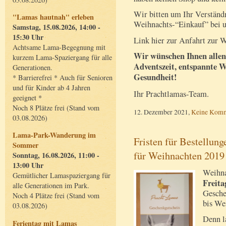
Wir bitten um Ihr Verständn
"Lamas hautnah" erleben
Weihnachts-“Einkauf” bei un
Samstag, 15.08.2026, 14:00 -
15:30 Uhr
Link hier zur Anfahrt zur 
Achtsame Lama-Begegnung mit
Wir wünschen Ihnen allen 
kurzem Lama-Spaziergang für alle
Adventszeit, entspannte W
Generationen.
Gesundheit!
* Barrierefrei * Auch für Senioren
und für Kinder ab 4 Jahren
Ihr Prachtlamas-Team.
geeignet *
Noch 8 Plätze frei (Stand vom
12. Dezember 2021,
Keine Komm
03.08.2026)
Lama-Park-Wanderung im
Fristen für Bestellun
Sommer
für Weihnachten 2019
Sonntag, 16.08.2026, 11:00 -
13:00 Uhr
Weihna
Gemütlicher Lamaspaziergang für
Freita
alle Generationen im Park.
Gesche
Noch 4 Plätze frei (Stand vom
bis We
03.08.2026)
Denn l
Ferientag mit Lamas