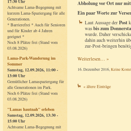
17:30 Uhr
Abholung vor Ort nur mi
Achtsame Lama-Begegnung mit
Ein paar Worte zur Verse
kurzem Lama-Spaziergang für alle
Generationen.
Post
Laut Aussage der
k
* Barrierefrei * Auch für Senioren
bis zum Donnerstag
was
und für Kinder ab 4 Jahren
wurde. Daher verschick
geeignet *
dahin auch weiterhin ü
Noch 8 Plätze frei (Stand vom
zur-Post-bringen benöti
03.08.2026)
Lama-Park-Wanderung im
Weiterlesen… »
Sommer
16. Dezember 2016,
Keine Komm
Samstag, 12.09.2026, 11:00 -
13:00 Uhr
Gemütlicher Lamaspaziergang für
« ältere Einträge
alle Generationen im Park.
Noch 6 Plätze frei (Stand vom
03.08.2026)
"Lamas hautnah" erleben
Samstag, 12.09.2026, 13:30 -
15:00 Uhr
Achtsame Lama-Begegnung mit