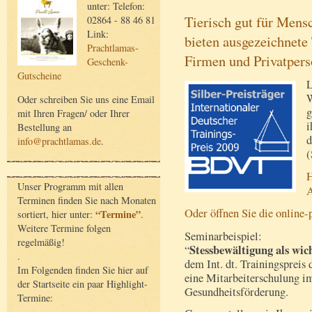
unter: Telefon:
Tierisch gut für Mens
02864 - 88 46 81
Link:
bieten ausgezeichnete
Prachtlamas-
Firmen und Privatper
Geschenk-
Gutscheine
L
W
Oder schreiben Sie uns eine Email
g
mit Ihren Fragen/ oder Ihrer
i
Bestellung an
d
info@prachtlamas.de
.
(
H
Unser Programm mit allen
A
Terminen finden Sie nach Monaten
Oder öffnen Sie die online-
“Termine”
sortiert, hier unter:
.
Weitere Termine folgen
Seminarbeispiel:
regelmäßig!
Stessbewältigung als wic
“
.
dem Int. dt. Trainingspreis
Im Folgenden finden Sie hier auf
eine Mitarbeiterschulung i
der Startseite ein paar Highlight-
Gesundheitsförderung.
Termine: