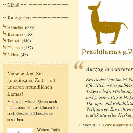
Menü
Kategorien
Aktuelles
(606)
Business
(153)
Freizeit
(440)
Therapie
(137)
Videos
(43)
Auszug aus unserer
Verschenken Sie
Zweck des Vereins ist F
gemeinsame Zeit – mit
öffentlichen Gesundheits
unseren freundlichen
Trägerschaft, Förderun
Lamas!
und gegenwärtigen Maßn
Vielleicht wissen Sie es noch
Therapie und Rehabilita
nicht, aber bei uns können Sie
Volljährige, Erwachsene
auch Geschenk-Gutscheine
multikultureller Herkun
erwerben.
4. März 2012,
Keine Kommentar
Weitere Infos