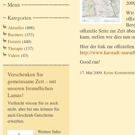
2009
Menü
Wir 
Kategorien
offi
Bere
Aktuelles
(606)
offizielle Seite zur Zeit üb
Business
(153)
kann, stellen wir dies nun o
Freizeit
(440)
Hier der link zur offizielle
Therapie
(137)
http://www.karstadt-marat
Videos
(43)
Good run!
17. Mai 2009,
Keine Kommentar
Verschenken Sie
gemeinsame Zeit – mit
unseren freundlichen
Lamas!
Vielleicht wissen Sie es noch
nicht, aber bei uns können Sie
auch Geschenk-Gutscheine
erwerben.
Weitere Infos