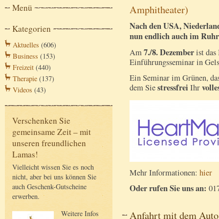
Menü
Amphitheater)
Nach den USA, Niederlande
Kategorien
nun endlich auch im Ruhrg
Aktuelles
(606)
7./8. Dezember
Am
ist das
Business
(153)
Einführungsseminar in Gels
Freizeit
(440)
Ein Seminar im Grünen, da
Therapie
(137)
stressfrei
volle
dem Sie
Ihr
Videos
(43)
Verschenken Sie
gemeinsame Zeit – mit
unseren freundlichen
Lamas!
Vielleicht wissen Sie es noch
Mehr Informationen:
hier
nicht, aber bei uns können Sie
auch Geschenk-Gutscheine
Oder rufen Sie uns an:
017
erwerben.
Anfahrt mit dem Auto
Weitere Infos