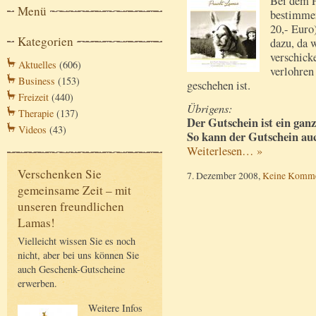
Bei dem 
Menü
bestimmen
20,- Euro
Kategorien
dazu, da 
verschick
Aktuelles
(606)
verlohren
Business
(153)
geschehen ist.
Freizeit
(440)
Übrigens:
Therapie
(137)
Der Gutschein ist ein ganz
Videos
(43)
So kann der Gutschein au
Weiterlesen… »
Verschenken Sie
7. Dezember 2008,
Keine Komme
gemeinsame Zeit – mit
unseren freundlichen
Lamas!
Vielleicht wissen Sie es noch
nicht, aber bei uns können Sie
auch Geschenk-Gutscheine
erwerben.
Weitere Infos