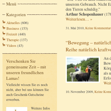
Menü
unserem Gebrauch. Nicht Er
den Tieren schuldig.”
Arthur Schopenhauer
(17
Kategorien
Weiterlesen… »
Aktuelles
(606)
31. Mai 2010,
Keine Kommentar
Business
(153)
Freizeit
(440)
Therapie
(137)
“Bewegung – natürlic
Videos
(43)
Reihe natürlich kraftvo
An d
Verschenken Sie
Bewe
gemeinsame Zeit – mit
Körp
unseren freundlichen
als 
Erfo
Lamas!
Wei
Vielleicht wissen Sie es noch
nicht, aber bei uns können Sie
10. November 2009,
Keine Kom
auch Geschenk-Gutscheine
erwerben.
Weitere Infos