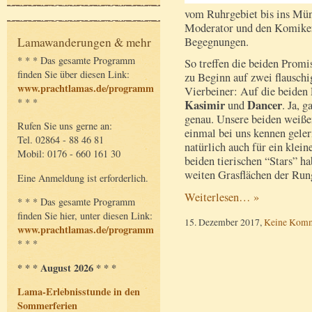
vom Ruhrgebiet bis ins Mün
Moderator und den Komiker 
Begegnungen.
Lamawanderungen & mehr
* * * Das gesamte Programm
So treffen die beiden Promi
finden Sie über diesen Link:
zu Beginn auf zwei flauschi
www.prachtlamas.de/programm
Vierbeiner: Auf die beiden
* * *
Kasimir
Dancer
und
. Ja, g
genau. Unsere beiden weißen
Rufen Sie uns gerne an:
einmal bei uns kennen gele
Tel. 02864 - 88 46 81
natürlich auch für ein klei
Mobil: 0176 - 660 161 30
beiden tierischen “Stars” h
weiten Grasflächen der Ru
Eine Anmeldung ist erforderlich.
Weiterlesen… »
* * * Das gesamte Programm
finden Sie hier, unter diesen Link:
15. Dezember 2017,
Keine Komm
www.prachtlamas.de/programm
* * *
* * * August 2026 * * *
Lama-Erlebnisstunde in den
Sommerferien