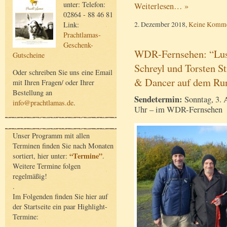
unter: Telefon:
Weiterlesen… »
02864 - 88 46 81
2. Dezember 2018,
Keine Komme
Link:
Prachtlamas-
Geschenk-
WDR-Fernsehen: “Lus
Gutscheine
Schreyl und Torsten S
Oder schreiben Sie uns eine Email
& Dancer auf dem Ru
mit Ihren Fragen/ oder Ihrer
Bestellung an
Sendetermin:
Sonntag, 3. 
info@prachtlamas.de
.
Uhr – im WDR-Fernsehen
Unser Programm mit allen
Terminen finden Sie nach Monaten
“Termine”
sortiert, hier unter:
.
Weitere Termine folgen
regelmäßig!
.
Im Folgenden finden Sie hier auf
der Startseite ein paar Highlight-
Termine: