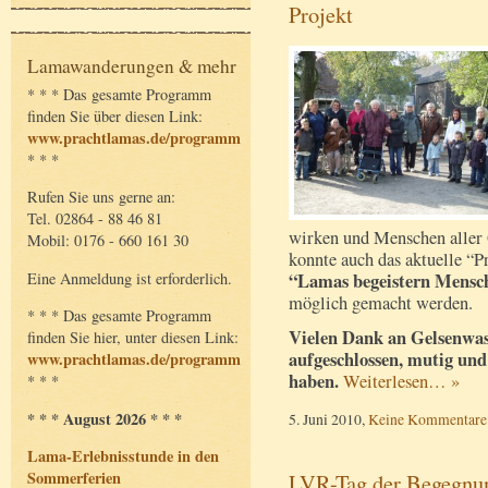
Projekt
Lamawanderungen & mehr
* * * Das gesamte Programm
finden Sie über diesen Link:
www.prachtlamas.de/programm
* * *
Rufen Sie uns gerne an:
Tel. 02864 - 88 46 81
wirken und Menschen aller
Mobil: 0176 - 660 161 30
konnte auch das aktuelle “P
Eine Anmeldung ist erforderlich.
“Lamas begeistern Mensc
möglich gemacht werden.
* * * Das gesamte Programm
Vielen Dank an Gelsenwasse
finden Sie hier, unter diesen Link:
aufgeschlossen, mutig und
www.prachtlamas.de/programm
haben.
Weiterlesen… »
* * *
* * * August 2026 * * *
5. Juni 2010,
Keine Kommentare
Lama-Erlebnisstunde in den
Sommerferien
LVR-Tag der Begegnun