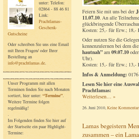
unter: Telefon:
02864 - 88 46 81
J
Feiern Sie mit uns bei der
Link:
11.07.10
. An alle Teilnehm
Prachtlamas-
glückbringende Überraschu
Geschenk-
Kosten: 25,- für Erw.; 18,- 
Gutscheine
Oder nutzen Sie die Gelege
Oder schreiben Sie uns eine Email
kennenzulernen bei dem di
mit Ihren Fragen/ oder Ihrer
hautnah”
09.07.10
am
ode
Bestellung an
Uhr).
info@prachtlamas.de
.
Kosten: 15,- für Erw.; 13,- 
Infos & Anmeldung:
0176 
Unser Programm mit allen
Lesen Sie hier eine Auswa
Terminen finden Sie nach Monaten
Prachtlamas:
“Termine”
sortiert, hier unter:
.
Weiterlesen… »
Weitere Termine folgen
26. Juni 2010,
Keine Kommentar
regelmäßig!
.
Im Folgenden finden Sie hier auf
Lamas begeistern Men
der Startseite ein paar Highlight-
Termine:
zusammen – ein Lama