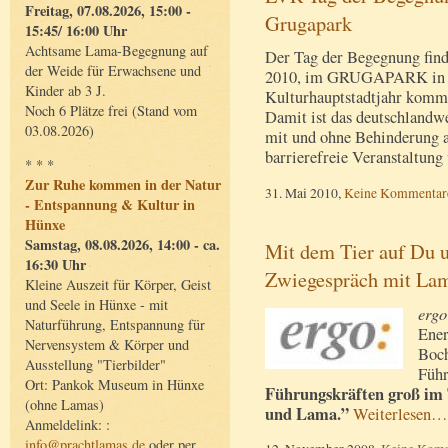
Freitag, 07.08.2026, 15:00 -
Grugapark
15:45/ 16:00 Uhr
Achtsame Lama-Begegnung auf
Der Tag der Begegnung find
der Weide für Erwachsene und
2010, im GRUGAPARK in Ess
Kinder ab 3 J.
Kulturhauptstadtjahr kommt
Noch 6 Plätze frei (Stand vom
Damit ist das deutschlandw
03.08.2026)
mit und ohne Behinderung au
barrierefreie Veranstaltun
* * *
Zur Ruhe kommen in der Natur
31. Mai 2010,
Keine Kommentar
- Entspannung & Kultur in
Hünxe
Samstag, 08.08.2026, 14:00 - ca.
Mit dem Tier auf Du 
16:30 Uhr
Zwiegespräch mit La
Kleine Auszeit für Körper, Geist
und Seele in Hünxe - mit
ergo
Naturführung, Entspannung für
Ener
Nervensystem & Körper und
Boch
Ausstellung "Tierbilder"
Führ
Ort: Pankok Museum in Hünxe
Führungskräften groß im 
(ohne Lamas)
und Lama.”
Weiterlesen…
Anmeldelink: :
info@prachtlamas.de
oder per