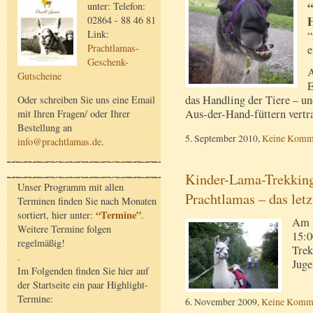
unter: Telefon:
02864 - 88 46 81
H
Link:
“
Prachtlamas-
e
Geschenk-
A
Gutscheine
E
das Handling der Tiere – u
Oder schreiben Sie uns eine Email
Aus-der-Hand-füttern vertr
mit Ihren Fragen/ oder Ihrer
Bestellung an
5. September 2010,
Keine Komm
info@prachtlamas.de
.
Kinder-Lama-Trekking
Unser Programm mit allen
Prachtlamas – das let
Terminen finden Sie nach Monaten
“Termine”
sortiert, hier unter:
.
Am F
Weitere Termine folgen
15:0
regelmäßig!
Trek
.
Juge
Im Folgenden finden Sie hier auf
der Startseite ein paar Highlight-
Termine:
6. November 2009,
Keine Komm