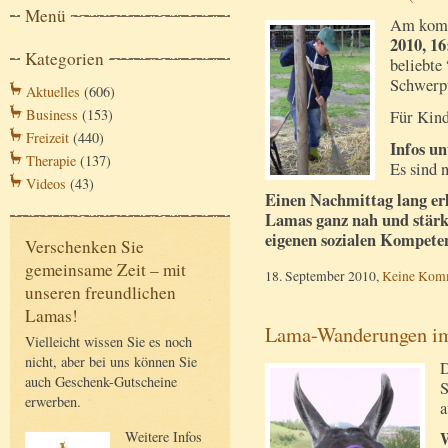
Menü
Am kom
2010, 16
Kategorien
beliebte
Schwerpu
Aktuelles
(606)
Business
(153)
Für Kind
Freizeit
(440)
Infos un
Therapie
(137)
Es sind 
Videos
(43)
Einen Nachmittag lang er
Lamas ganz nah und stärke
eigenen sozialen Kompete
Verschenken Sie
gemeinsame Zeit – mit
18. September 2010,
Keine Kom
unseren freundlichen
Lamas!
Lama-Wanderungen im
Vielleicht wissen Sie es noch
nicht, aber bei uns können Sie
D
auch Geschenk-Gutscheine
S
erwerben.
a
Weitere Infos
W