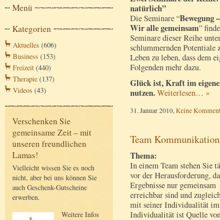
Menü
natürlich”
Bewegung –
Die Seminare “
Wir alle gemeinsam
” find
Kategorien
Seminare dieser Reihe unter
Aktuelles
(606)
schlummernden Potentiale z
Business
(153)
Leben zu leben, dass dem e
Folgenden mehr dazu.
Freizeit
(440)
Therapie
(137)
Glück ist, Kraft im eigene
Videos
(43)
nutzen.
Weiterlesen… »
31. Januar 2010,
Keine Komment
Verschenken Sie
gemeinsame Zeit – mit
Team Kommunikation
unseren freundlichen
Lamas!
Thema:
In einem Team stehen Sie t
Vielleicht wissen Sie es noch
vor der Herausforderung, da
nicht, aber bei uns können Sie
Ergebnisse nur gemeinsam
auch Geschenk-Gutscheine
erreichbar sind und zugleich
erwerben.
mit seiner Individualität i
Individualität ist Quelle vo
Weitere Infos