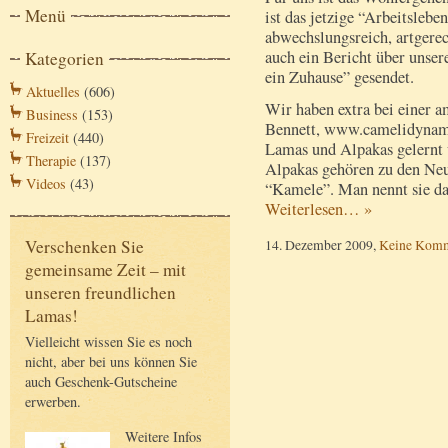
Menü
ist das jetzige “Arbeitslebe
abwechslungsreich, artgerec
auch ein Bericht über unser
Kategorien
ein Zuhause” gesendet.
Aktuelles
(606)
Wir haben extra bei einer 
Business
(153)
Bennett, www.camelidynam
Freizeit
(440)
Lamas und Alpakas gelernt 
Therapie
(137)
Alpakas gehören zu den Neu
Videos
(43)
“Kamele”. Man nennt sie da
Weiterlesen… »
14. Dezember 2009,
Keine Komm
Verschenken Sie
gemeinsame Zeit – mit
unseren freundlichen
Lamas!
Vielleicht wissen Sie es noch
nicht, aber bei uns können Sie
auch Geschenk-Gutscheine
erwerben.
Weitere Infos