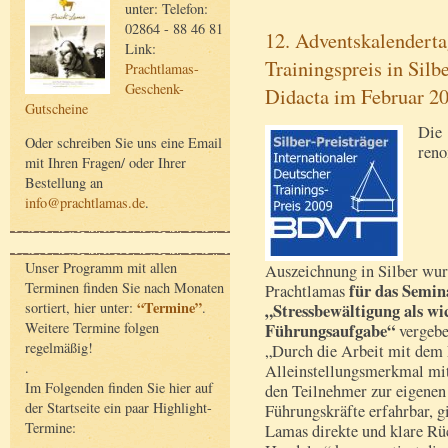
unter: Telefon:
02864 - 88 46 81
12. Adventskalenderta
Link:
Trainingspreis in Sil
Prachtlamas-
Geschenk-
Didacta im Februar 20
Gutscheine
Die
Oder schreiben Sie uns eine Email
ren
mit Ihren Fragen/ oder Ihrer
Bestellung an
info@prachtlamas.de
.
Unser Programm mit allen
Auszeichnung in Silber wur
Terminen finden Sie nach Monaten
für das Semin
Prachtlamas
“Termine”
sortiert, hier unter:
.
„Stressbewältigung als wi
Weitere Termine folgen
Führungsaufgabe“
vergebe
regelmäßig!
„Durch die Arbeit mit dem 
.
Alleinstellungsmerkmal mit
Im Folgenden finden Sie hier auf
den Teilnehmer zur eigenen
der Startseite ein paar Highlight-
Führungskräfte erfahrbar, 
Termine:
Lamas direkte und klare Rü