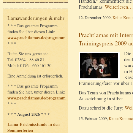
Handeln,“ kommentiert die 
Prachtlamas.
Weiterlesen…
12. Dezember 2009,
Keine Komm
Lamawanderungen & mehr
* * * Das gesamte Programm
finden Sie über diesen Link:
Prachtlamas mit Inter
www.prachtlamas.de/programm
Trainingspreis 2009 a
* * *
Die 
Rufen Sie uns gerne an:
der 
Tel. 02864 - 88 46 81
wurd
Mobil: 0176 - 660 161 30
in H
Eine Anmeldung ist erforderlich.
Kasc
Prämierungsfeier vor über 
* * * Das gesamte Programm
finden Sie hier, unter diesen Link:
Das Team von Prachtlamas e
www.prachtlamas.de/programm
Auszeichnung in silber.
* * *
Dazu schreibt die Jury:
Wei
* * * August 2026 * * *
15. Februar 2009,
Keine Kommen
Lama-Erlebnisstunde in den
Sommerferien