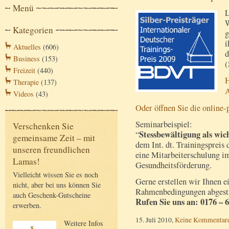
Menü
L
W
Kategorien
g
i
Aktuelles
(606)
d
Business
(153)
(
Freizeit
(440)
H
Therapie
(137)
A
Videos
(43)
Oder öffnen Sie die online-
Seminarbeispiel:
Verschenken Sie
Stessbewältigung als wic
“
gemeinsame Zeit – mit
dem Int. dt. Trainingspreis
unseren freundlichen
eine Mitarbeiterschulung i
Lamas!
Gesundheitsförderung.
Vielleicht wissen Sie es noch
Gerne erstellen wir Ihnen ei
nicht, aber bei uns können Sie
Rahmenbedingungen abgest
auch Geschenk-Gutscheine
Rufen Sie uns an: 0176 – 6
erwerben.
15. Juli 2010,
Keine Kommentar
Weitere Infos