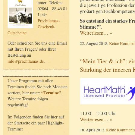
unter: Telefon:
die jeweilige Profession de
02864 - 88 46 81
großartigen Fachkompetenz
Link:
So entstand ein starkes F
Prachtlamas-
Stimme!”.
Geschenk-
Weiterlesen… »
Gutscheine
Oder schreiben Sie uns eine Email
22. August 2018,
Keine Kommen
mit Ihren Fragen/ oder Ihrer
Bestellung an
“Mein Tier & ich”: ei
info@prachtlamas.de
.
Stärkung der inneren 
Unser Programm mit allen
Terminen finden Sie nach Monaten
“Termine”
sortiert, hier unter:
.
Weitere Termine folgen
regelmäßig!
.
11:00 – 15:00 Uhr
Im Folgenden finden Sie hier auf
Weiterlesen… »
der Startseite ein paar Highlight-
Termine:
18. April 2012,
Keine Kommenta