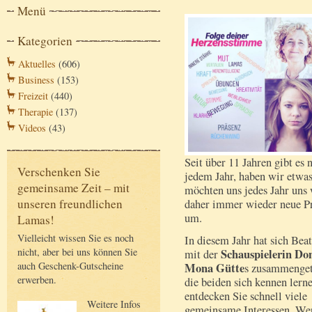
Menü
Kategorien
Aktuelles
(606)
Business
(153)
Freizeit
(440)
Therapie
(137)
Videos
(43)
Seit über 11 Jahren gibt es
Verschenken Sie
jedem Jahr, haben wir etwas
gemeinsame Zeit – mit
möchten uns jedes Jahr uns
unseren freundlichen
daher immer wieder neue Pr
um.
Lamas!
Vielleicht wissen Sie es noch
In diesem Jahr hat sich Bea
nicht, aber bei uns können Sie
Schauspielerin Do
mit der
auch Geschenk-Gutscheine
Mona Gütte
s zusammenget
erwerben.
die beiden sich kennen lerne
entdecken Sie schnell viele
Weitere Infos
gemeinsame Interessen, Wer