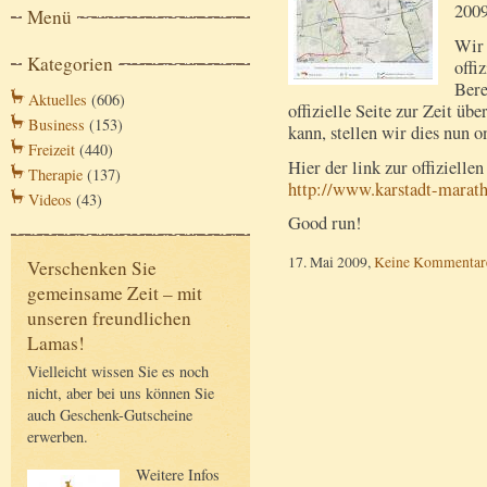
2009
Menü
Wir 
Kategorien
offi
Bere
Aktuelles
(606)
offizielle Seite zur Zeit üb
Business
(153)
kann, stellen wir dies nun o
Freizeit
(440)
Hier der link zur offizielle
Therapie
(137)
http://www.karstadt-marat
Videos
(43)
Good run!
17. Mai 2009,
Keine Kommentar
Verschenken Sie
gemeinsame Zeit – mit
unseren freundlichen
Lamas!
Vielleicht wissen Sie es noch
nicht, aber bei uns können Sie
auch Geschenk-Gutscheine
erwerben.
Weitere Infos