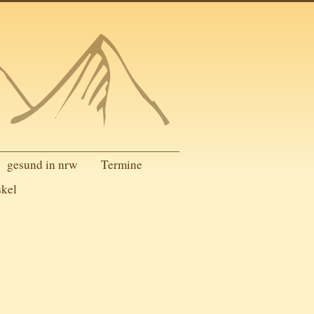
gesund in nrw
Termine
skel