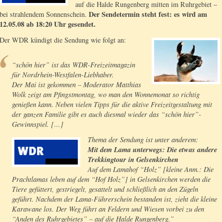
auf die Halde Rungenberg mitten im Ruhrgebiet –
Der Sendetermin steht fest: es wird am
bei strahlendem Sonnenschein.
12.05.08 ab 18:20 Uhr gesendet.
Der WDR kündigt die Sendung wie folgt an:
“schön hier” ist das WDR-Freizeitmagazin
für Nordrhein-Westfalen-Liebhaber.
Der Mai ist gekommen – Moderator Matthias
Wolk zeigt am Pfingstmontag, wo man den Wonnemonat so richtig
genießen kann. Neben vielen Tipps für die aktive Freizeitgestaltung mit
der ganzen Familie gibt es auch diesmal wieder das “schön hier”-
Gewinnspiel. […]
Thema der Sendung ist unter anderem:
Mit dem Lama unterwegs: Die etwas andere
Trekkingtour in Gelsenkirchen
Auf dem Lamahof “Holz” [kleine Anm.: Die
Prachtlamas leben auf dem “Hof Holz”] in Gelsenkirchen werden die
Tiere gefüttert, gestriegelt, gesattelt und schließlich an den Zügeln
geführt. Nachdem der Lama-Führerschein bestanden ist, zieht die kleine
Karawane los. Der Weg führt an Feldern und Wiesen vorbei zu den
“Anden des Ruhrgebietes” – auf die Halde Rungenberg.”