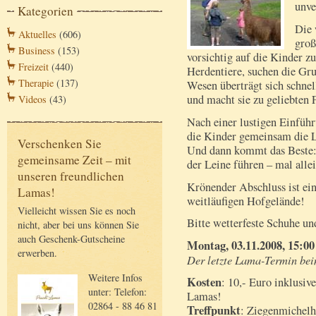
unve
Kategorien
Die 
Aktuelles
(606)
groß
Business
(153)
vorsichtig auf die Kinder
Freizeit
(440)
Herdentiere, suchen die Gru
Therapie
(137)
Wesen überträgt sich schnel
und macht sie zu geliebten 
Videos
(43)
Nach einer lustigen Einfüh
die Kinder gemeinsam die La
Verschenken Sie
Und dann kommt das Beste: 
gemeinsame Zeit – mit
der Leine führen – mal allei
unseren freundlichen
Krönender Abschluss ist ei
Lamas!
weitläufigen Hofgelände!
Vielleicht wissen Sie es noch
Bitte wetterfeste Schuhe u
nicht, aber bei uns können Sie
auch Geschenk-Gutscheine
Montag, 03.11.2008, 15:00
erwerben.
Der letzte Lama-Termin be
Weitere Infos
Kosten
: 10,- Euro inklusiv
unter: Telefon:
Lamas!
02864 - 88 46 81
Treffpunkt
: Ziegenmichelh