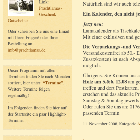
Link:
Natürlich sind wir auch tel
Prachtlamas-
Ein Kalender, den nicht je
Geschenk-
Gutscheine
Jetzt neu:
Lamakalender als Tischkale
Oder schreiben Sie uns eine Email
Mit einer exklusiven und ge
mit Ihren Fragen/ oder Ihrer
Bestellung an
Die Verpackungs -und Ve
info@prachtlamas.de
.
Versandkostenfrei ab 50,- E
Zusatzkosten) ist nach Abs
möglich.
Unser Programm mit allen
Übrigens: Sie Können uns 
Terminen finden Sie nach Monaten
Holz am 5.&6. 12.08
am ge
“Termine”
sortiert, hier unter:
.
treffen und dort Postkarten
Weitere Termine folgen
erstehen und das aktuelle
regelmäßig!
Samstag & Sonntag jeweils 
.
Oder rufen Sie uns an: 0176
Im Folgenden finden Sie hier auf
passenden Termin.
der Startseite ein paar Highlight-
Termine:
11. November 2008, Kategorie
A