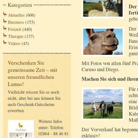
Kategorien
Der 
fert
Aktuelles
(606)
gebo
Business
(153)
Der 
Freizeit
(440)
Weih
Therapie
(137)
Fans
Videos
(43)
Erin
ganz
Verschenken Sie
Mit Fotos von allen fünf Pr
Caruso und Diego.
gemeinsame Zeit – mit
unseren freundlichen
Machen Sie sich und ihren
Lamas!
Für 
Vielleicht wissen Sie es noch
echt
nicht, aber bei uns können Sie
eine
auch Geschenk-Gutscheine
Bild
erwerben.
Kale
Maße
Weitere Infos
unter: Telefon:
Der Vorverkauf hat begonnen
02864 - 88 46 81
exklusiv!