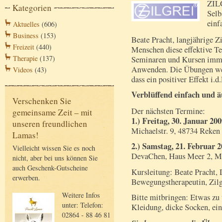
ZILG
Kategorien
Selb
einf
Aktuelles
(606)
Business
(153)
Beate Pracht, langjährige Zi
Freizeit
(440)
Menschen diese effektive Te
Therapie
(137)
Seminaren und Kursen imme
Anwenden. Die Übungen werd
Videos
(43)
dass ein positiver Effekt i.
Verblüffend einfach und 
Verschenken Sie
Der nächsten Termine:
gemeinsame Zeit – mit
1.) Freitag, 30. Januar 20
unseren freundlichen
Michaelstr. 9, 48734 Reken
Lamas!
2.) Samstag, 21. Februar 2
Vielleicht wissen Sie es noch
DevaChen, Haus Meer 2, Me
nicht, aber bei uns können Sie
auch Geschenk-Gutscheine
Kursleitung: Beate Pracht, 
erwerben.
Bewegungstherapeutin, Zilg
Weitere Infos
Bitte mitbringen: Etwas zu
unter: Telefon:
Kleidung, dicke Socken, ei
02864 - 88 46 81