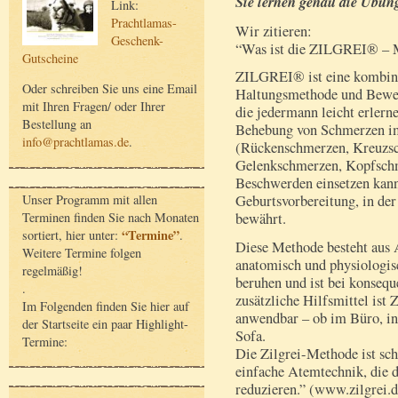
Sie lernen genau die Übung
Link:
Prachtlamas-
Wir zitieren:
Geschenk-
“Was ist die ZILGREI® – 
Gutscheine
ZILGREI® ist eine kombin
Oder schreiben Sie uns eine Email
Haltungsmethode und Beweg
mit Ihren Fragen/ oder Ihrer
die jedermann leicht erlern
Bestellung an
Behebung von Schmerzen i
info@prachtlamas.de
.
(Rückenschmerzen, Kreuzs
Gelenkschmerzen, Kopfschm
Beschwerden einsetzen kan
Unser Programm mit allen
Geburtsvorbereitung, in de
Terminen finden Sie nach Monaten
bewährt.
“Termine”
sortiert, hier unter:
.
Diese Methode besteht aus 
Weitere Termine folgen
anatomisch und physiologis
regelmäßig!
beruhen und ist bei konse
.
zusätzliche Hilfsmittel is
Im Folgenden finden Sie hier auf
anwendbar – ob im Büro, in
der Startseite ein paar Highlight-
Sofa.
Termine:
Die Zilgrei-Methode ist schn
einfache Atemtechnik, die d
reduzieren.” (www.zilgrei.