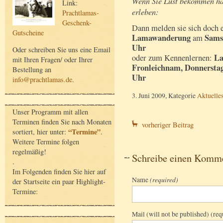
Wenn Sie Lust bekommen hab
Link:
erleben:
Prachtlamas-
Geschenk-
Dann melden sie sich doch e
Gutscheine
Lamawanderung
Samst
am
Uhr
Oder schreiben Sie uns eine Email
La
oder zum Kennenlernen:
mit Ihren Fragen/ oder Ihrer
Fronleichnam, Donnerstag,
Bestellung an
Uhr
info@prachtlamas.de
.
3. Juni 2009, Kategorie
Aktuelle
Unser Programm mit allen
Terminen finden Sie nach Monaten
vorheriger Beitrag
“Termine”
sortiert, hier unter:
.
Weitere Termine folgen
regelmäßig!
Schreibe einen Komm
.
Im Folgenden finden Sie hier auf
Name
(required)
der Startseite ein paar Highlight-
Termine:
Mail (will not be published) (req