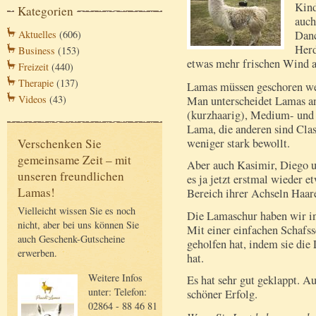
Kind
Kategorien
auch
Aktuelles
(606)
Danc
Herd
Business
(153)
etwas mehr frischen Wind a
Freizeit
(440)
Therapie
(137)
Lamas müssen geschoren wer
Videos
(43)
Man unterscheidet Lamas an
(kurzhaarig), Medium- und
Lama, die anderen sind Cl
weniger stark bewollt.
Verschenken Sie
gemeinsame Zeit – mit
Aber auch Kasimir, Diego u
unseren freundlichen
es ja jetzt erstmal wieder e
Lamas!
Bereich ihrer Achseln Haare
Vielleicht wissen Sie es noch
Die Lamaschur haben wir in
nicht, aber bei uns können Sie
Mit einer einfachen Schafss
auch Geschenk-Gutscheine
geholfen hat, indem sie die
erwerben.
hat.
Weitere Infos
Es hat sehr gut geklappt. A
unter: Telefon:
schöner Erfolg.
02864 - 88 46 81