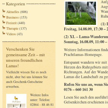
Aufg
Kategorien
Augu
Wand
Aktuelles
(606)
Ruhr
Business
(153)
Freizeit
(440)
(1)
Freitag, 14.08.09, 17:30 –
Therapie
(137)
Videos
(43)
(2) XL – Lama-Wanderung 
Sonntag, 16.08.09, 11:00 –
Verschenken Sie
Weitere Informationen find
Prachtlamas-Homepage.
gemeinsame Zeit – mit
unseren freundlichen
Entspannt wandern wir mit 
Lamas!
Herzen des Ruhrgebiets mi
Richtungen. Auf der Wande
Vielleicht wissen Sie es noch
Lamas die Landschaft zu ge
nicht, aber bei uns können Sie
auch Geschenk-Gutscheine
Rufen Sie uns an, wenn Si
erwerben.
0176 – 660 161 30
Weitere Infos
Lesen Sie auch den ausführl
unter: Telefon:
Gelsenkirchen erschienen is
02864 - 88 46 81