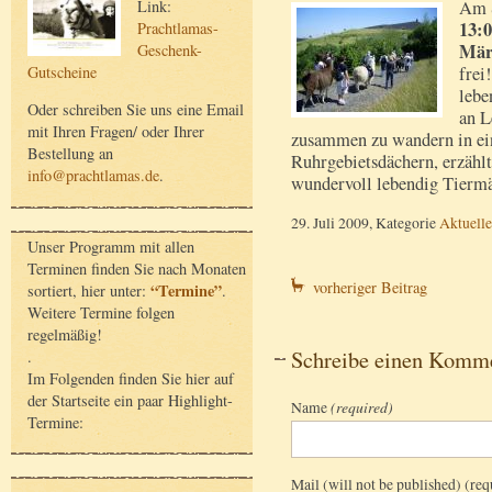
Link:
Am 
13:
Prachtlamas-
Mär
Geschenk-
Gutscheine
frei
lebe
Oder schreiben Sie uns eine Email
an L
mit Ihren Fragen/ oder Ihrer
zusammen zu wandern in ein
Bestellung an
Ruhrgebietsdächern, erzähl
info@prachtlamas.de
.
wundervoll lebendig Tiermä
29. Juli 2009, Kategorie
Aktuelle
Unser Programm mit allen
Terminen finden Sie nach Monaten
vorheriger Beitrag
“Termine”
sortiert, hier unter:
.
Weitere Termine folgen
regelmäßig!
Schreibe einen Komm
.
Im Folgenden finden Sie hier auf
der Startseite ein paar Highlight-
Name
(required)
Termine:
Mail (will not be published) (req