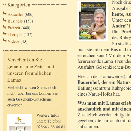
Noch druc
Kategorien
Ausgabe 
heute, A
Aktuelles
(606)
Unter de
Business
(153)
Anden”
i
Freizeit
(440)
fünf Prac
Therapie
(137)
des Ruhrg
Videos
(43)
So städti
man sie mit dem Bus und mi
erreichen kann! Mit dem Au
Verschenken Sie
fernreisende Lama-Freunde/i
gemeinsame Zeit – mit
Ausfahrt Gelsenkirchen-Bu
unseren freundlichen
Hier an der Lamaweide (auf
Lamas!
Bauernhof, der ein Natur-
Vielleicht wissen Sie es noch
Ballungszentrum Ruhrgebiet
nicht, aber bei uns können Sie
eines Natur-Hofes hat.
auch Geschenk-Gutscheine
Was man mit Lamas erlebe
erwerben.
anschaulich und mit eine
Zusätzlich werden einige i
Weitere Infos
gegeben, die u.a. auch mit
unter: Telefon:
aufräumen.
02864 - 88 46 81