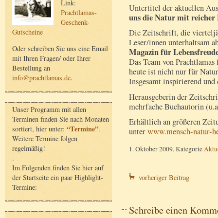
Link:
Untertitel der aktuellen Au
Prachtlamas-
uns die Natur mit reicher
Geschenk-
Gutscheine
Die Zeitschrift, die viertelj
Leser/innen unterhaltsam a
Oder schreiben Sie uns eine Email
Magazin für Lebensfreude
mit Ihren Fragen/ oder Ihrer
Das Team von Prachtlamas f
Bestellung an
heute ist nicht nur für Natu
info@prachtlamas.de
.
Insgesamt inspirierend und
Herausgeberin der Zeitschri
mehrfache Buchautorin (u.a
Unser Programm mit allen
Terminen finden Sie nach Monaten
Erhältlich an größeren Zeit
“Termine”
sortiert, hier unter:
.
unter
www.mensch-natur-he
Weitere Termine folgen
regelmäßig!
1. Oktober 2009, Kategorie
Aktu
.
Im Folgenden finden Sie hier auf
der Startseite ein paar Highlight-
vorheriger Beitrag
Termine:
Schreibe einen Komm