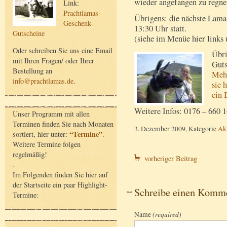
wieder angefangen zu regne
Link:
Prachtlamas-
Übrigens: die nächste Lama
Geschenk-
13:30 Uhr statt.
Gutscheine
(siehe im Menüe hier links
Oder schreiben Sie uns eine Email
Übri
mit Ihren Fragen/ oder Ihrer
Guts
Bestellung an
Mehr
info@prachtlamas.de
.
sie 
ein 
Weitere Infos: 0176 – 660 
Unser Programm mit allen
Terminen finden Sie nach Monaten
3. Dezember 2009, Kategorie
Akt
“Termine”
sortiert, hier unter:
.
Weitere Termine folgen
regelmäßig!
vorheriger Beitrag
.
Im Folgenden finden Sie hier auf
der Startseite ein paar Highlight-
Schreibe einen Komm
Termine:
Name
(required)