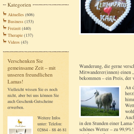
Kategorien
Aktuelles
(606)
Business
(153)
Freizeit
(440)
Therapie
(137)
Videos
(43)
Verschenken Sie
Wanderung, die gerne versch
gemeinsame Zeit – mit
Mitwanderer(innen) einen „
unseren freundlichen
bekommen – ein Preis, der
Lamas!
An d
Vielleicht wissen Sie es noch
herz
nicht, aber bei uns können Sie
himm
auch Geschenk-Gutscheine
Wett
erwerben.
wohl
Auch
Weitere Infos
in den Stunden einer Lama-
unter: Telefon:
schönes Wetter – zu 99,9%!
02864 - 88 46 81