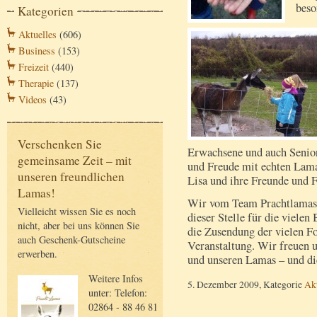
beso
Kategorien
Aktuelles
(606)
Business
(153)
Freizeit
(440)
Therapie
(137)
Videos
(43)
Verschenken Sie
Erwachsene und auch Senior
gemeinsame Zeit – mit
und Freude mit echten Lama
unseren freundlichen
Lisa und ihre Freunde und 
Lamas!
Wir vom Team Prachtlamas
Vielleicht wissen Sie es noch
dieser Stelle für die viele
nicht, aber bei uns können Sie
die Zusendung der vielen Fo
auch Geschenk-Gutscheine
Veranstaltung. Wir freuen 
erwerben.
und unseren Lamas – und di
Weitere Infos
5. Dezember 2009, Kategorie
Akt
unter: Telefon:
02864 - 88 46 81