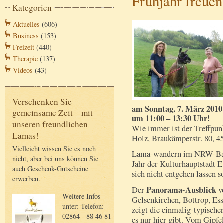
Frühjahr freuen
Kategorien
Aktuelles
(606)
Business
(153)
Freizeit
(440)
Therapie
(137)
Videos
(43)
Verschenken Sie
am Sonntag, 7. März 2010
gemeinsame Zeit – mit
um 11:00 – 13:30 Uhr!
unseren freundlichen
Wie immer ist der Treffpu
Lamas!
Holz, Braukämperstr. 80, 4
Vielleicht wissen Sie es noch
Lama-wandern im NRW-Ball
nicht, aber bei uns können Sie
Jahr der Kulturhauptstadt E
auch Geschenk-Gutscheine
sich nicht entgehen lassen s
erwerben.
Panorama-Ausblick
Der
vo
Weitere Infos
Gelsenkirchen, Bottrop, Es
unter: Telefon:
zeigt die einmalig-typische
02864 - 88 46 81
es nur hier gibt. Vom Gipfe