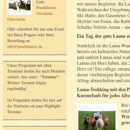
Link:
wir unsere Begleiter, die L
Prachtlamas-
Wahrzeichen der Umgebung s
Geschenk-
Ski-Halle, den Gasometer O
Gutscheine
Skyline von Essen, das Rat
Schalke-Veltins-Arena – un
Oder schreiben Sie uns eine Email
mit Ihren Fragen/ oder Ihrer
Ein Tag, der gute Laune m
Bestellung an
Natürlich ist die Lama-Wan
info@prachtlamas.de
.
bereits ein kulturelles Natu
und sanften Lamas sind wah
Lamas ein Herz haben, das 
Unser Programm mit allen
Herz ist? Die ruhige, entsp
Terminen finden Sie nach Monaten
dieser vierbeinigen Begleit
“Termine”
sortiert, hier unter:
.
Alltag abzuschalten und ein
Weitere Termine folgen
regelmäßig!
Lama-Trekking mit den Pr
.
Kurzurlaub für jedes Alte
Im Folgenden finden Sie hier auf
Bei 
der Startseite ein paar Highlight-
tele
Termine:
Wir 
gew