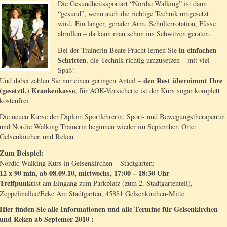
Die Gesundheitssportart “Nordic Walking” ist dann
“gesund”, wenn auch die richtige Technik umgesetzt
wird. Ein langer, gerader Arm, Schulterrotation, Füsse
abrollen – da kann man schon ins Schwitzen geraten.
in einfachen
Bei der Trainerin Beate Pracht lernen Sie
Schritten
, die Technik richtig umzusetzen – mit viel
Spaß!
den Rest übernimmt Ihre
Und dabei zahlen Sie nur einen geringen Anteil –
(gesetztl.) Krankenkasse
, für AOK-Versicherte ist der Kurs sogar komplett
kostenfrei.
Die neuen Kurse der Diplom Sportlehrerin, Sport- und Bewegungstherapeutin
und Nordic Walking Trainerin beginnen wieder im September. Orte:
Gelsenkirchen und Reken.
Zum Beispiel:
Nordic Walking Kurs in Gelsenkirchen – Stadtgarten:
12 x 90 min, ab 08.09.10, mittwochs, 17:00 – 18:30 Uhr
Treffpunkt
ist am Eingang zum Parkplatz (zum 2. Stadtgartenteil),
Zeppelinallee/Ecke Am Stadtgarten, 45881 Gelsenkirchen-Mitte
Hier finden Sie alle Informationen und alle Termine für Gelsenkirchen
und Reken ab Septemer 2010 :