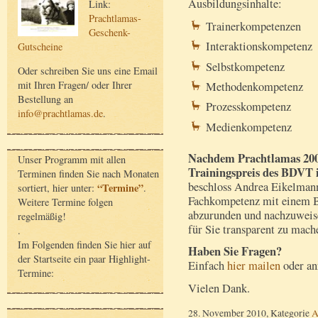
Ausbildungsinhalte:
Link:
Prachtlamas-
Trainerkompetenzen
Geschenk-
Interaktionskompetenz
Gutscheine
Selbstkompetenz
Oder schreiben Sie uns eine Email
mit Ihren Fragen/ oder Ihrer
Methodenkompetenz
Bestellung an
Prozesskompetenz
info@prachtlamas.de
.
Medienkompetenz
Nachdem Prachtlamas 2009
Unser Programm mit allen
Trainingspreis des BDVT 
Terminen finden Sie nach Monaten
beschloss Andrea Eikelmann,
“Termine”
sortiert, hier unter:
.
Fachkompetenz mit einem B
Weitere Termine folgen
abzurunden und nachzuweise
regelmäßig!
für Sie transparent zu mach
.
Im Folgenden finden Sie hier auf
Haben Sie Fragen?
der Startseite ein paar Highlight-
Einfach
hier mailen
oder an
Termine:
Vielen Dank.
28. November 2010, Kategorie
A