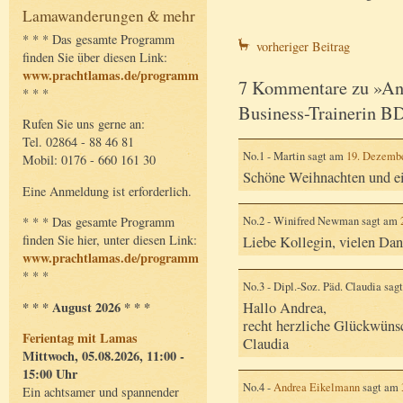
Lamawanderungen & mehr
* * * Das gesamte Programm
vorheriger Beitrag
finden Sie über diesen Link:
www.prachtlamas.de/programm
7 Kommentare zu »And
* * *
Business-Trainerin 
Rufen Sie uns gerne an:
Tel. 02864 - 88 46 81
No.1 - Martin sagt am
19. Dezembe
Mobil: 0176 - 660 161 30
Schöne Weihnachten und ei
Eine Anmeldung ist erforderlich.
* * * Das gesamte Programm
No.2 - Winifred Newman sagt am
finden Sie hier, unter diesen Link:
Liebe Kollegin, vielen Da
www.prachtlamas.de/programm
* * *
No.3 - Dipl.-Soz. Päd. Claudia sa
* * * August 2026 * * *
Hallo Andrea,
recht herzliche Glückwüns
Ferientag mit Lamas
Claudia
Mittwoch, 05.08.2026, 11:00 -
15:00 Uhr
No.4 -
Andrea Eikelmann
sagt am
Ein achtsamer und spannender