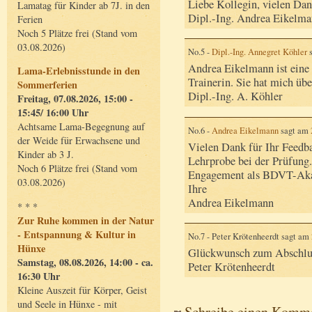
Liebe Kollegin, vielen Da
Lamatag für Kinder ab 7J. in den
Dipl.-Ing. Andrea Eikelm
Ferien
Noch 5 Plätze frei (Stand vom
03.08.2026)
No.5 -
Dipl.-Ing. Annegret Köhler
s
Andrea Eikelmann ist eine
Lama-Erlebnisstunde in den
Trainerin. Sie hat mich übe
Sommerferien
Dipl.-Ing. A. Köhler
Freitag, 07.08.2026, 15:00 -
15:45/ 16:00 Uhr
Achtsame Lama-Begegnung auf
No.6 -
Andrea Eikelmann
sagt am
der Weide für Erwachsene und
Vielen Dank für Ihr Feedba
Kinder ab 3 J.
Lehrprobe bei der Prüfung.
Noch 6 Plätze frei (Stand vom
Engagement als BDVT-Aka
03.08.2026)
Ihre
Andrea Eikelmann
* * *
Zur Ruhe kommen in der Natur
- Entspannung & Kultur in
No.7 - Peter Krötenheerdt sagt am
Hünxe
Glückwunsch zum Abschluß
Samstag, 08.08.2026, 14:00 - ca.
Peter Krötenheerdt
16:30 Uhr
Kleine Auszeit für Körper, Geist
und Seele in Hünxe - mit
Schreibe einen Komm