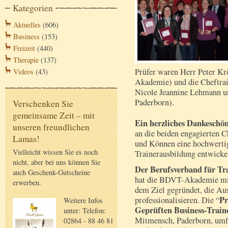
Kategorien
Aktuelles
(606)
Business
(153)
Freizeit
(440)
Therapie
(137)
Prüfer waren Herr Peter Kr
Videos
(43)
Akademie) und die Cheftrai
Nicole Jeannine Lehmann u
Paderborn).
Verschenken Sie
gemeinsame Zeit – mit
Ein herzliches Dankeschö
unseren freundlichen
an die beiden engagierten C
Lamas!
und Können eine hochwertig
Vielleicht wissen Sie es noch
Trainerausbildung entwicke
nicht, aber bei uns können Sie
Der Berufsverband für Tr
auch Geschenk-Gutscheine
hat die BDVT-Akademie mit
erwerben.
dem Ziel gegründet, die Au
Pr
professionalisieren. Die “
Weitere Infos
Geprüften Business-Trai
unter: Telefon:
Mitmensch, Paderborn, umf
02864 - 88 46 81