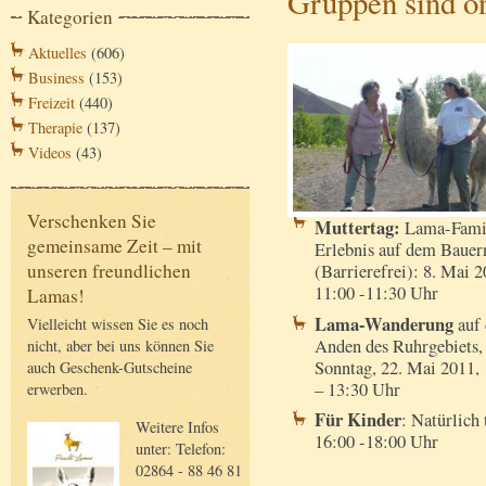
Gruppen sind o
Kategorien
Aktuelles
(606)
Business
(153)
Freizeit
(440)
Therapie
(137)
Videos
(43)
Verschenken Sie
Muttertag:
Lama-Fami
gemeinsame Zeit – mit
Erlebnis auf dem Bauer
unseren freundlichen
(Barrierefrei): 8. Mai 2
11:00 -11:30 Uhr
Lamas!
Lama-Wanderung
auf 
Vielleicht wissen Sie es noch
Anden des Ruhrgebiets,
nicht, aber bei uns können Sie
Sonntag, 22. Mai 2011,
auch Geschenk-Gutscheine
– 13:30 Uhr
erwerben.
Für Kinder
: Natürlich 
Weitere Infos
16:00 -18:00 Uhr
unter: Telefon:
02864 - 88 46 81