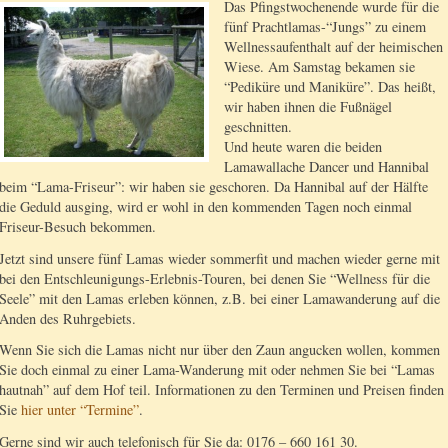
Das Pfingstwochenende wurde für die
fünf Prachtlamas-“Jungs” zu einem
Wellnessaufenthalt auf der heimischen
Wiese. Am Samstag bekamen sie
“Pediküre und Maniküre”. Das heißt,
wir haben ihnen die Fußnägel
geschnitten.
Und heute waren die beiden
Lamawallache Dancer und Hannibal
beim “Lama-Friseur”: wir haben sie geschoren. Da Hannibal auf der Hälfte
die Geduld ausging, wird er wohl in den kommenden Tagen noch einmal
Friseur-Besuch bekommen.
Jetzt sind unsere fünf Lamas wieder sommerfit und machen wieder gerne mit
bei den Entschleunigungs-Erlebnis-Touren, bei denen Sie “Wellness für die
Seele” mit den Lamas erleben können, z.B. bei einer Lamawanderung auf die
Anden des Ruhrgebiets.
Wenn Sie sich die Lamas nicht nur über den Zaun angucken wollen, kommen
Sie doch einmal zu einer Lama-Wanderung mit oder nehmen Sie bei “Lamas
hautnah” auf dem Hof teil. Informationen zu den Terminen und Preisen finden
Sie
hier unter “Termine”
.
Gerne sind wir auch telefonisch für Sie da: 0176 – 660 161 30.