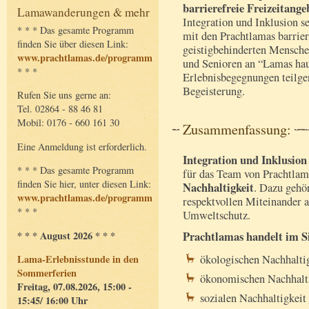
barrierefreie Freizeitang
Lamawanderungen & mehr
Integration und Inklusion s
* * * Das gesamte Programm
mit den Prachtlamas barrier
finden Sie über diesen Link:
geistigbehinderten Mensche
www.prachtlamas.de/programm
und Senioren an “Lamas hau
* * *
Erlebnisbegegnungen teilg
Begeisterung.
Rufen Sie uns gerne an:
Tel. 02864 - 88 46 81
Mobil: 0176 - 660 161 30
Zusammenfassung:
Eine Anmeldung ist erforderlich.
Integration und Inklusion
* * * Das gesamte Programm
für das Team von Prachtla
finden Sie hier, unter diesen Link:
Nachhaltigkeit
. Dazu gehö
www.prachtlamas.de/programm
respektvollen Miteinander 
* * *
Umweltschutz.
* * * August 2026 * * *
Prachtlamas handelt im Si
ökologischen Nachhalti
Lama-Erlebnisstunde in den
Sommerferien
ökonomischen Nachhalt
Freitag, 07.08.2026, 15:00 -
sozialen Nachhaltigkeit
15:45/ 16:00 Uhr