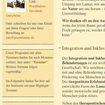
Link:
Umgang mit Lamas, mit an
Prachtlamas-
Natur
der
um uns herum – i
Geschenk-
Umweltbildung.
Gutscheine
Wir denken oft an den Au
Oder schreiben Sie uns eine Email
wenn der letzte Baum gerodet
mit Ihren Fragen/ oder Ihrer
Fisch gefangen ist, werdet 
Bestellung an
kann.”
info@prachtlamas.de
.
Integration und Inklus
Unser Programm mit allen
Terminen finden Sie nach Monaten
Integration und Inkl
Die
“Termine”
sortiert, hier unter:
.
Behinderungen
ist ein wic
Weitere Termine folgen
Gesellschaft. Wir möchten 
regelmäßig!
mit und ohne Behinderung 
.
Förderung von Menschen mit
Im Folgenden finden Sie hier auf
tiergestützte Erlebni
Die
der Startseite ein paar Highlight-
Lama
entwickelte Form der
Termine:
soziale, motorische und ge
Menschen jeden Alters.
therapeutisch
Neben den