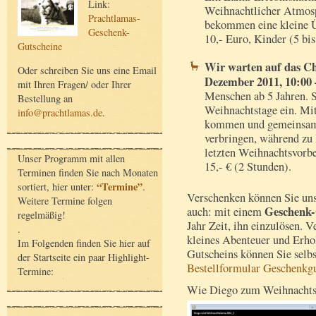
Link:
Weihnachtlicher Atmosp
Prachtlamas-
bekommen eine kleine Ü
Geschenk-
10,- Euro, Kinder (5 bis
Gutscheine
Wir warten auf das C
Oder schreiben Sie uns eine Email
Dezember 2011, 10:00 
mit Ihren Fragen/ oder Ihrer
Menschen ab 5 Jahren. 
Bestellung an
Weihnachtstage ein. Mi
info@prachtlamas.de
.
kommen und gemeinsam 
verbringen, während zu 
letzten Weihnachtsvorbe
Unser Programm mit allen
15,- € (2 Stunden).
Terminen finden Sie nach Monaten
“Termine”
sortiert, hier unter:
.
Verschenken können Sie uns
Weitere Termine folgen
Geschenk-
auch: mit einem
regelmäßig!
Jahr Zeit, ihn einzulösen. V
.
kleines Abenteuer und Erho
Im Folgenden finden Sie hier auf
Gutscheins können Sie selbst
der Startseite ein paar Highlight-
Bestellformular Geschenkg
Termine:
Wie Diego zum Weihnachts