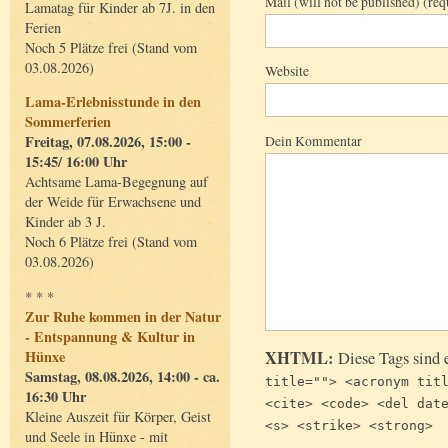
Mail (will not be published) (req
Lamatag für Kinder ab 7J. in den
Ferien
Noch 5 Plätze frei (Stand vom
03.08.2026)
Website
Lama-Erlebnisstunde in den
Sommerferien
Dein Kommentar
Freitag, 07.08.2026, 15:00 -
15:45/ 16:00 Uhr
Achtsame Lama-Begegnung auf
der Weide für Erwachsene und
Kinder ab 3 J.
Noch 6 Plätze frei (Stand vom
03.08.2026)
* * *
Zur Ruhe kommen in der Natur
- Entspannung & Kultur in
Hünxe
XHTML:
Diese Tags sind 
Samstag, 08.08.2026, 14:00 - ca.
title=""> <acronym tit
16:30 Uhr
<cite> <code> <del dat
Kleine Auszeit für Körper, Geist
<s> <strike> <strong>
und Seele in Hünxe - mit