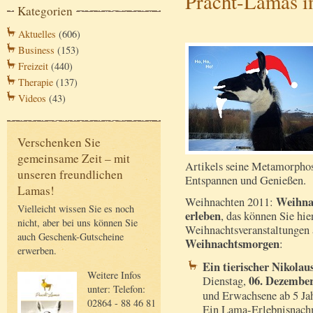
Pracht-Lamas i
Kategorien
Aktuelles
(606)
Business
(153)
Freizeit
(440)
Therapie
(137)
Videos
(43)
Verschenken Sie
gemeinsame Zeit – mit
Artikels seine Metamorpho
unseren freundlichen
Entspannen und Genießen.
Lamas!
Weihnac
Weihnachten 2011:
Vielleicht wissen Sie es noch
erleben
, das können Sie hie
nicht, aber bei uns können Sie
Weihnachtsveranstaltunge
auch Geschenk-Gutscheine
Weihnachtsmorgen
:
erwerben.
Ein tierischer Nikola
Weitere Infos
06. Dezember
Dienstag,
unter: Telefon:
und Erwachsene ab 5 Ja
02864 - 88 46 81
Ein Lama-Erlebnisnach